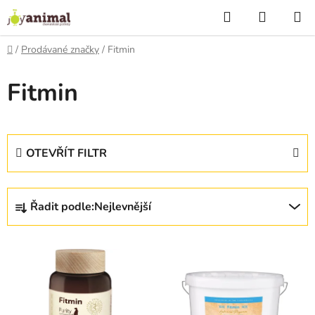
Přejít
Hledat
NÁKUP
na
KOŠÍK
obsah
Domů
/
Prodávané značky
/
Fitmin
Fitmin
OTEVŘÍT FILTR
Ř
Řadit podle:
Nejlevnější
a
z
V
e
ý
n
p
í
i
p