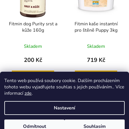
s
r
p
o
r
d
Fitmin dog Purity srst a
Fitmin kaše instantní
o
u
kůže 160g
pro štěně Puppy 3kg
d
k
u
t
Skladem
Skladem
k
ů
t
200 Kč
719 Kč
ů
DO KOŠÍKU
DO KOŠÍKU
Tento web používá soubory cookie. Dalším procházením
tohoto webu vyjadřujete souhlas s jejich používáním.. Více
informací
zde
.
Nastavení
2
položek celkem
O
v
l
Z
Odmítnout
Souhlasím
Vytvořil Shoptet