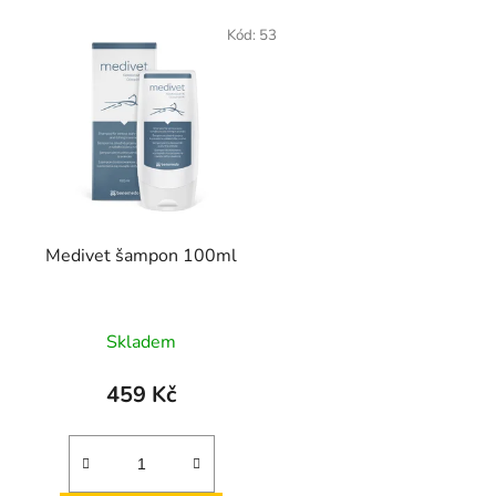
V
ý
Kód:
53
p
s
p
r
o
d
Medivet šampon 100ml
u
k
t
Skladem
ů
459 Kč