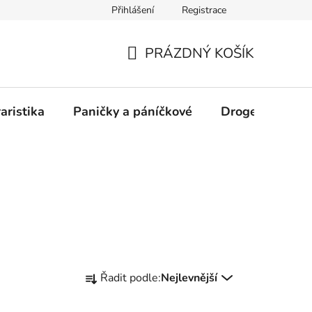
Přihlášení
Registrace
PRÁZDNÝ KOŠÍK
NÁKUPNÍ
KOŠÍK
aristika
Paničky a páníčkové
Drogerie
D
Ř
Řadit podle:
Nejlevnější
a
z