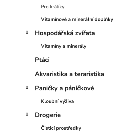
p
Pro králíky
a
Vitamínové a minerální doplňky
n
i
e
Hospodářská zvířata
l
Vitamíny a minerály
Ptáci
Akvaristika a teraristika
Paničky a páníčkové
Kloubní výživa
Drogerie
Čisticí prostředky