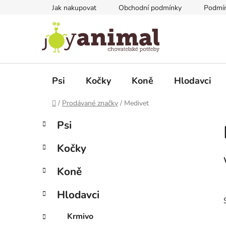
Přejít
Jak nakupovat
Obchodní podmínky
Podmín
na
obsah
Psi
Kočky
Koně
Hlodavci
Domů
/
Prodávané značky
/
Medivet
P
K
Přeskočit
Psi
a
kategorie
o
t
s
Kočky
e
t
g
r
Koně
o
a
r
Hlodavci
i
n
e
n
Krmivo
í