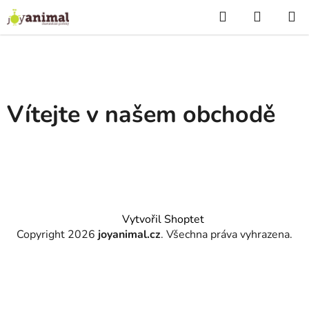
Přejít
Hledat
NÁKUP
na
KOŠÍK
obsah
V
í
Vítejte v našem obchodě
t
e
j
t
Z
Vytvořil Shoptet
á
e
Copyright 2026
joyanimal.cz
. Všechna práva vyhrazena.
p
v
a
n
t
í