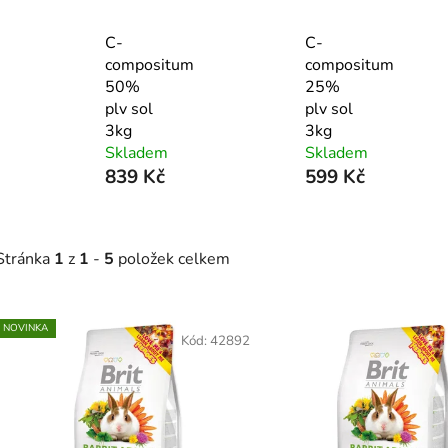
C-
C-
compositum
compositum
50%
25%
plv sol
plv sol
3kg
3kg
Skladem
Skladem
839 Kč
599 Kč
Stránka
1
z
1
-
5
položek celkem
V
NOVINKA
ý
Kód:
42892
p
s