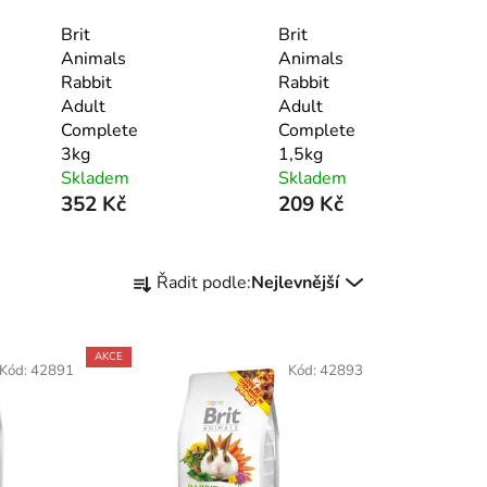
Brit
Brit
Animals
Animals
Rabbit
Rabbit
Adult
Adult
Complete
Complete
3kg
1,5kg
Skladem
Skladem
352 Kč
209 Kč
Ř
Řadit podle:
Nejlevnější
a
z
e
AKCE
Kód:
42891
Kód:
42893
n
í
p
r