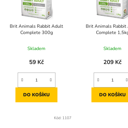
p
r
o
d
Brit Animals Rabbit Adult
Brit Animals Rabbit
u
Complete 300g
Complete 1,5k
k
t
Skladem
Skladem
ů
59 Kč
209 Kč
DO KOŠÍKU
DO KOŠÍKU
Kód:
1107