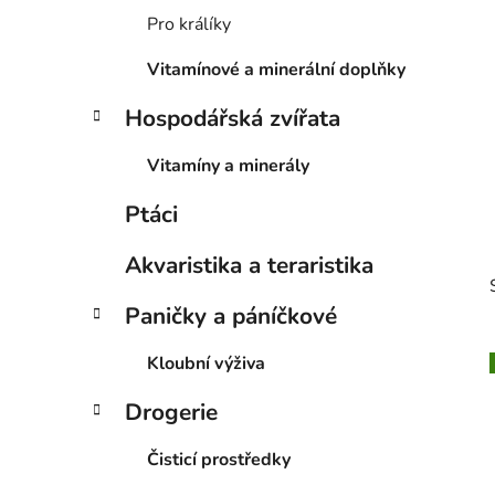
p
Pro králíky
a
Vitamínové a minerální doplňky
n
e
Hospodářská zvířata
l
Vitamíny a minerály
Ptáci
Akvaristika a teraristika
Paničky a páníčkové
Kloubní výživa
Drogerie
i
Čisticí prostředky