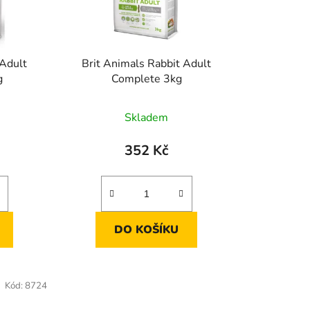
o
d
u
k
 Adult
Brit Animals Rabbit Adult
t
g
Complete 3kg
ů
Skladem
352 Kč
DO KOŠÍKU
Kód:
8724