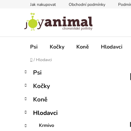
Přejít
Jak nakupovat
Obchodní podmínky
Podmín
na
obsah
Psi
Kočky
Koně
Hlodavci
Domů
/
Hlodavci
P
K
Přeskočit
Psi
a
kategorie
o
t
s
Kočky
e
t
g
r
Koně
o
a
r
Hlodavci
i
n
e
n
Krmivo
í