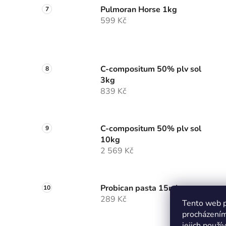
Pulmoran Horse 1kg
599 Kč
C-compositum 50% plv sol
3kg
839 Kč
C-compositum 50% plv sol
10kg
2 569 Kč
Probican pasta 15ml
289 Kč
Tento web p
procházením
jejich použí