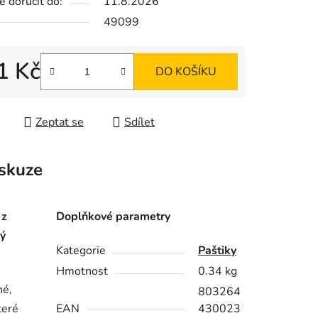
 doručit do:
11.8.2026
49099
ek.
1 Kč
DO KOŠÍKU
 cena:
Zeptat se
Sdílet
skuze
 z
Doplňkové parametry
ný
Kategorie
Paštiky
Hmotnost
0.34 kg
né,
803264
teré
EAN
430023