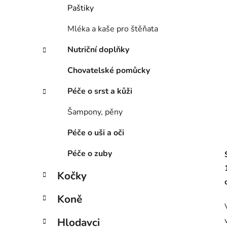
í
Paštiky
p
a
Mléka a kaše pro štěňata
n
Nutriční doplňky
e
l
Chovatelské pomůcky
Péče o srst a kůži
Šampony, pěny
Péče o uši a oči
Péče o zuby
Kočky
Koně
Hlodavci