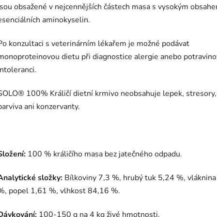
jsou obsažené v nejcennějších částech masa s vysokým obsah
esenciálních aminokyselin.
Po konzultaci s veterinárním lékařem je možné podávat
monoproteinovou dietu při diagnostice alergie anebo potravin
intoleranci.
SOLO® 100% Králičí dietní krmivo neobsahuje lepek, stresory,
barviva ani konzervanty.
Složení:
100 % králičího masa bez jatečného odpadu.
Analytické složky:
Bílkoviny 7,3 %, hrubý tuk 5,24 %, vláknina
%, popel 1,61 %, vlhkost 84,16 %.
Dávkování:
100-150 g na 4 kg živé hmotnosti.