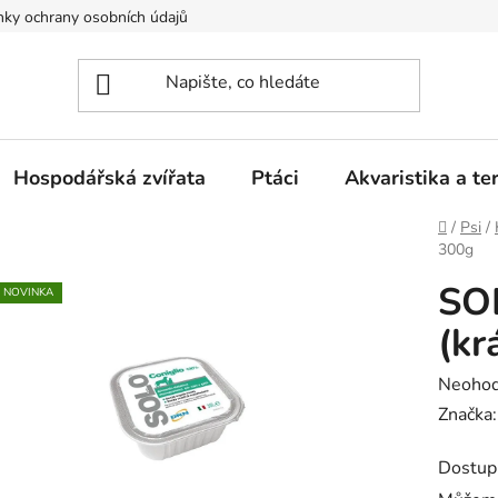
ky ochrany osobních údajů
Hospodářská zvířata
Ptáci
Akvaristika a ter
Domů
/
Psi
/
300g
SO
NOVINKA
(kr
Průměr
Neoho
hodnoc
Značka
produk
Dostup
je