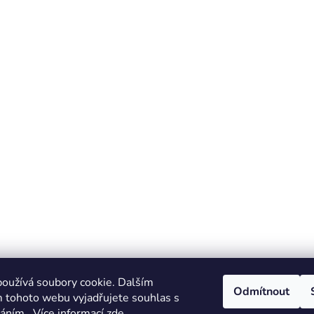
oužívá soubory cookie. Dalším
Odmítnout
 tohoto webu vyjadřujete souhlas s
váním.. Více informací
zde
.