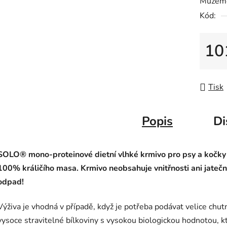
Můžeme
0,0
Kód:
z
5
hvězdič
10
Měrná
Tisk
Popis
Di
SOLO® mono-proteinové dietní vlhké krmivo pro psy a kočky
100% králičího masa. Krmivo neobsahuje vnitřnosti ani jateč
odpad!
Výživa je vhodná v případě, když je potřeba podávat velice chut
vysoce stravitelné bílkoviny s vysokou biologickou hodnotou, k