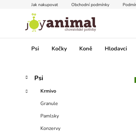
Přejít
Jak nakupovat
Obchodní podmínky
Podmín
na
obsah
Psi
Kočky
Koně
Hlodavci
P
K
Přeskočit
Psi
a
kategorie
o
t
s
Krmivo
e
t
g
Granule
r
o
a
r
Pamlsky
i
n
e
n
Konzervy