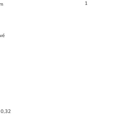
1
em
ové
 0,32