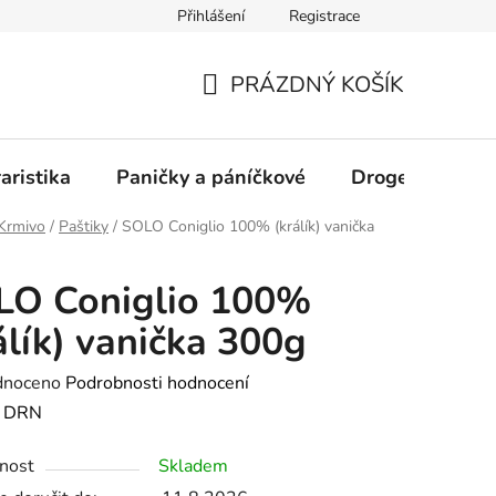
Přihlášení
Registrace
PRÁZDNÝ KOŠÍK
NÁKUPNÍ
KOŠÍK
aristika
Paničky a páníčkové
Drogerie
D
Krmivo
/
Paštiky
/
SOLO Coniglio 100% (králík) vanička
LO Coniglio 100%
álík) vanička 300g
né
dnoceno
Podrobnosti hodnocení
ení
:
DRN
tu
nost
Skladem