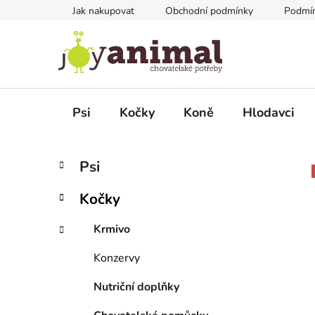
Přejít
Jak nakupovat
Obchodní podmínky
Podmín
na
obsah
Psi
Kočky
Koně
Hlodavci
P
K
Přeskočit
Psi
a
kategorie
o
t
s
Kočky
e
t
g
r
Krmivo
o
a
r
Konzervy
i
n
e
n
Nutriční doplňky
í