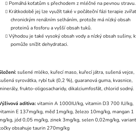
Pomáhá koťatům s přechodem z mléčné na pevnou stravu.
Krátkodobě jej lze využít také v počáteční fázi terapie zvířat
chronickým renálním selháním, protože má nízký obsah
proteinů a fosforu a vyšší obsah tuků.
Výhodou je také vysoký obsah vody a nízký obsah sušiny, k
pomůže snížit dehydrataci.
Složení:
sušené mléko, kuřecí maso, kuřecí játra, sušená vejce,
sušená syrovátka, rybí tuk (0,2 %), guaranová guma, kvasnice,
minerály, frukto-oligosacharidy, dikalciumfosfát, chlorid sodný.
Výživová aditiva:
vitamin A 1000IU/kg, vitamin D3 700 IU/kg,
vitamin E 137mg/kg, měď 1mg/kg, železo 10mg/kg, mangan 1
mg/kg, jód 0,05 mg/kg, zinek 3mg/kg, selen 0,02mg/kg, variant
kočky obsahuje taurin 270mg/kg