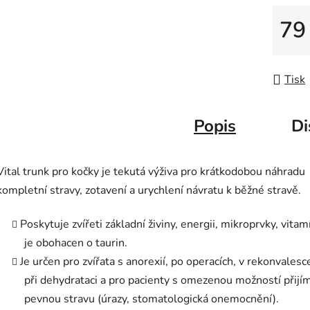
5
hvězdič
79
Měrná
Tisk
Popis
Di
Vital trunk pro kočky je tekutá výživa pro krátkodobou náhradu
kompletní stravy, zotavení a urychlení návratu k běžné stravě.
Poskytuje zvířeti základní živiny, energii, mikroprvky, vitam
je obohacen o taurin.
Je určen pro zvířata s anorexií, po operacích, v rekonvalesc
při dehydrataci a pro pacienty s omezenou možností přijí
pevnou stravu (úrazy, stomatologická onemocnění).