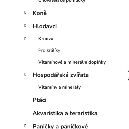
Chovatelské pomůcky
p
a
Koně
n
e
Hlodavci
l
Krmivo
Pro králíky
Vitamínové a minerální doplňky
Hospodářská zvířata
Vitamíny a minerály
Ptáci
Akvaristika a teraristika
Paničky a páníčkové