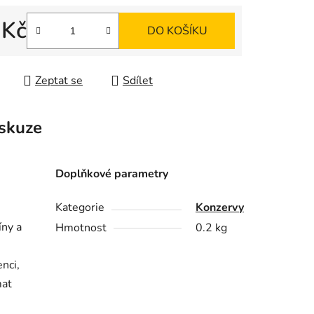
ek.
 Kč
DO KOŠÍKU
 cena:
Zeptat se
Sdílet
skuze
Doplňkové parametry
Kategorie
Konzervy
íny a
Hmotnost
0.2 kg
enci,
mat