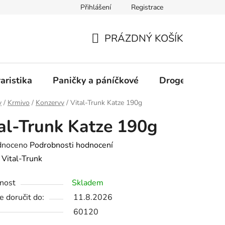
Přihlášení
Registrace
PRÁZDNÝ KOŠÍK
NÁKUPNÍ
KOŠÍK
aristika
Paničky a páníčkové
Drogerie
D
y
/
Krmivo
/
Konzervy
/
Vital-Trunk Katze 190g
al-Trunk Katze 190g
né
dnoceno
Podrobnosti hodnocení
ení
:
Vital-Trunk
tu
nost
Skladem
 doručit do:
11.8.2026
60120