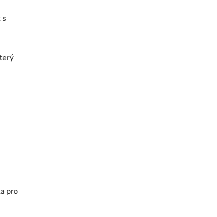
 s
terý
a pro