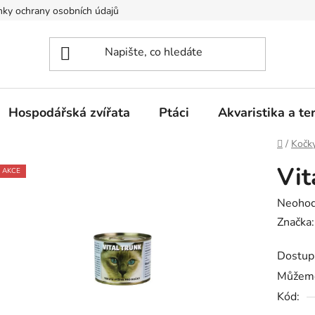
ky ochrany osobních údajů
Hospodářská zvířata
Ptáci
Akvaristika a ter
Domů
/
Kočk
Vit
AKCE
Průměr
Neoho
hodnoc
Značka
produk
Dostup
je
Můžeme
0,0
Kód:
z