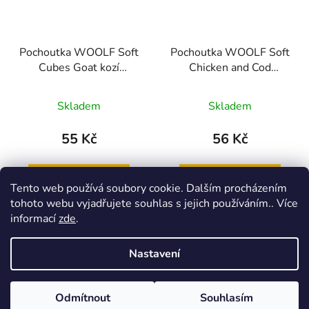
Pochoutka WOOLF Soft
Pochoutka WOOLF Soft
Cubes Goat kozí
Chicken and Cod
monoprotein
Sandwich LONG 100g
Skladem
Skladem
55 Kč
56 Kč
DO KOŠÍKU
DO KOŠÍKU
Tento web používá soubory cookie. Dalším procházením
tohoto webu vyjadřujete souhlas s jejich používáním.. Více
informací
zde
.
Nastavení
8
položek celkem
O
v
l
Z
Odmítnout
Souhlasím
Vytvořil Shoptet
á