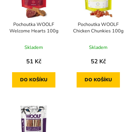
s
r
p
o
r
d
Pochoutka WOOLF
Pochoutka WOOLF
o
u
Welcome Hearts 100g
Chicken Chunkies 100g
d
k
u
t
Skladem
Skladem
k
ů
t
51 Kč
52 Kč
ů
DO KOŠÍKU
DO KOŠÍKU