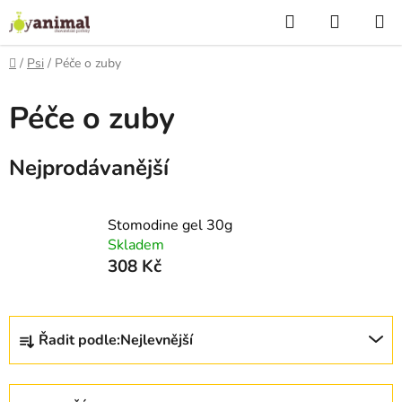
Přejít
Hledat
NÁKUP
na
KOŠÍK
obsah
Domů
/
Psi
/
Péče o zuby
Péče o zuby
Nejprodávanější
Stomodine gel 30g
Skladem
308 Kč
Ř
Řadit podle:
Nejlevnější
a
z
e