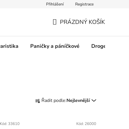
Přihlášení
Registrace
PRÁZDNÝ KOŠÍK
NÁKUPNÍ
KOŠÍK
aristika
Paničky a páníčkové
Drogerie
D
Ř
Řadit podle:
Nejlevnější
a
z
e
Kód:
33610
Kód:
26000
n