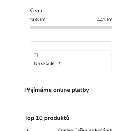
Cena
308
Kč
443
Kč
Na skladě
3
Přijímáme online platby
Top 10 produktů
Emitex Taška na kočárek