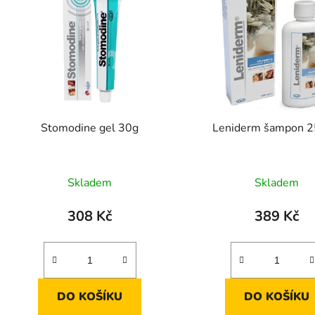
p
s
p
r
o
d
Stomodine gel 30g
Leniderm šampon 
u
k
t
Skladem
Skladem
ů
308 Kč
389 Kč
DO KOŠÍKU
DO KOŠÍKU