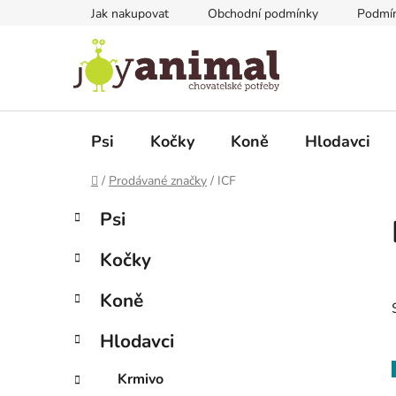
Přejít
Jak nakupovat
Obchodní podmínky
Podmín
na
obsah
Psi
Kočky
Koně
Hlodavci
Domů
/
Prodávané značky
/
ICF
P
K
Přeskočit
Psi
a
kategorie
o
t
s
Kočky
e
t
g
r
Koně
o
a
r
Hlodavci
i
n
e
n
Krmivo
í