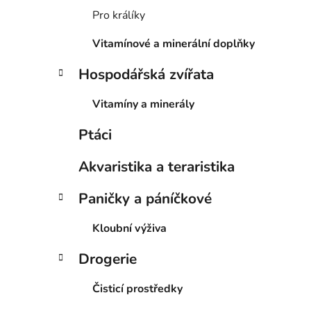
p
Pro králíky
i
a
Vitamínové a minerální doplňky
n
e
Hospodářská zvířata
l
Vitamíny a minerály
Ptáci
Akvaristika a teraristika
Paničky a páníčkové
Kloubní výživa
Drogerie
Čisticí prostředky