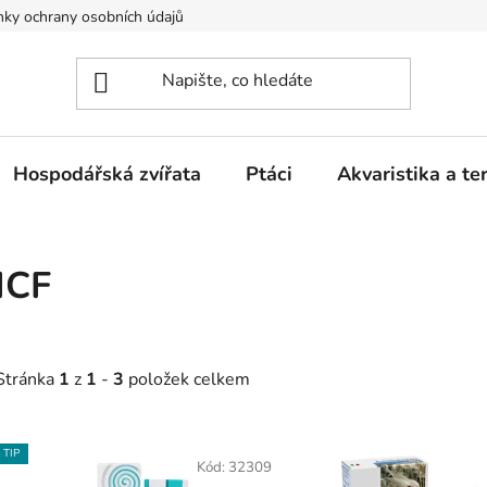
ky ochrany osobních údajů
Hospodářská zvířata
Ptáci
Akvaristika a ter
ICF
Stránka
1
z
1
-
3
položek celkem
V
TIP
ý
Kód:
32309