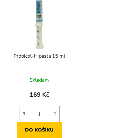
p
s
p
r
o
d
Probicol-H pasta 15 ml
u
k
t
Skladem
ů
169 Kč
DO KOŠÍKU