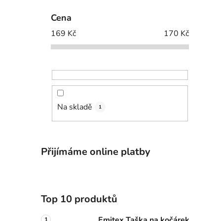
Cena
169
Kč
170
Kč
Na skladě
1
Přijímáme online platby
Top 10 produktů
Emitex Taška na kočárek