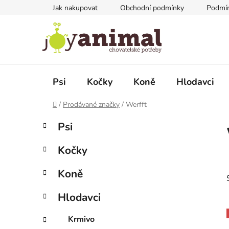
Přejít
Jak nakupovat
Obchodní podmínky
Podmín
na
obsah
Psi
Kočky
Koně
Hlodavci
Domů
/
Prodávané značky
/
Werfft
P
K
Přeskočit
Psi
a
kategorie
o
t
s
Kočky
e
t
g
r
Koně
o
a
r
Hlodavci
i
n
e
n
Krmivo
í