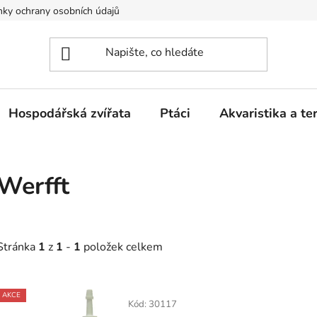
ky ochrany osobních údajů
Hospodářská zvířata
Ptáci
Akvaristika a ter
Werfft
Stránka
1
z
1
-
1
položek celkem
V
AKCE
ý
Kód:
30117