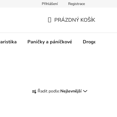
Přihlášení
Registrace
PRÁZDNÝ KOŠÍK
NÁKUPNÍ
KOŠÍK
aristika
Paničky a páníčkové
Drogerie
D
Ř
Řadit podle:
Nejlevnější
a
z
e
n