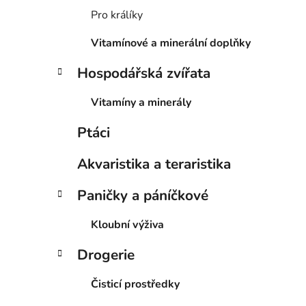
p
Pro králíky
i
a
Vitamínové a minerální doplňky
n
e
Hospodářská zvířata
l
Vitamíny a minerály
Ptáci
Akvaristika a teraristika
Paničky a páníčkové
Kloubní výživa
Drogerie
Čisticí prostředky