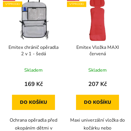
ý
n
VÝPRODEJ
VÝPRODEJ
p
í
i
p
s
r
p
o
r
d
Emitex chránič opěradla
Emitex Vložka MAXI
o
u
2 v 1 - šedá
červená
d
k
u
t
Skladem
Skladem
k
ů
t
169 Kč
207 Kč
ů
DO KOŠÍKU
DO KOŠÍKU
Ochrana opěradla před
Maxi univerzální vložka do
okopáním dětmi v
kočárku nebo