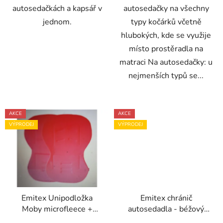
autosedačkách a kapsář v
autosedačky na všechny
jednom.
typy kočárků včetně
hlubokých, kde se využije
místo prostěradla na
matraci Na autosedačky: u
nejmenších typů se...
AKCE
AKCE
VÝPRODEJ
VÝPRODEJ
Emitex Unipodložka
Emitex chránič
Moby microfleece +
autosedadla - béžový
bavlna červená
3D