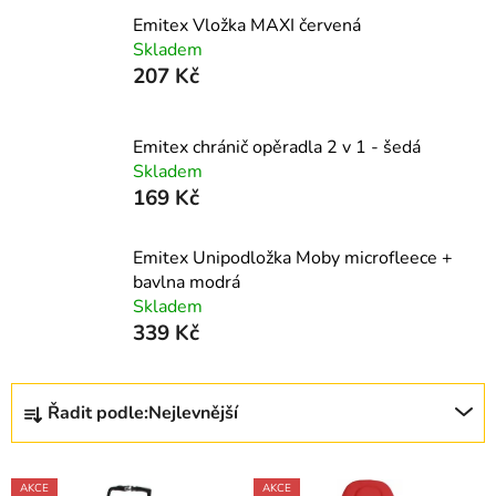
l
Emitex Vložka MAXI červená
Skladem
207 Kč
Emitex chránič opěradla 2 v 1 - šedá
Skladem
169 Kč
Emitex Unipodložka Moby microfleece +
bavlna modrá
Skladem
339 Kč
Ř
Řadit podle:
Nejlevnější
a
z
V
e
AKCE
AKCE