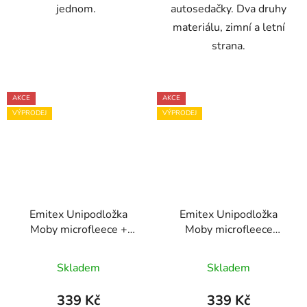
jednom.
autosedačky. Dva druhy
materiálu, zimní a letní
strana.
AKCE
AKCE
VÝPRODEJ
VÝPRODEJ
Emitex Unipodložka
Emitex Unipodložka
Moby microfleece +
Moby microfleece
bavlna modrá
grafity
Skladem
Skladem
339 Kč
339 Kč