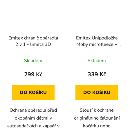
Emitex chránič opěradla
Emitex Unipodložka
2 v 1 - limeta 3D
Moby microfleece +
bavlna fuchsie
Skladem
Skladem
299 Kč
339 Kč
DO KOŠÍKU
DO KOŠÍKU
Ochrana opěradla před
Slouží k ochraně
okopáním dětmi v
originálního čalounění
autosedačkách a kapsář v
kočárku nebo