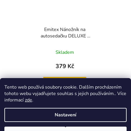
Emitex Nánožník na
autosedačku DELUXE -
hnědý+ fuchsie
Skladem
379 Kč
DO KOŠÍKU
Tento web používá soubory cookie. Dalším procházením
tohoto webu vyjadřujete souhlas s jejich používáním.. Více
informací
zde
.
9
položek celkem
Nastavení
O
v
l