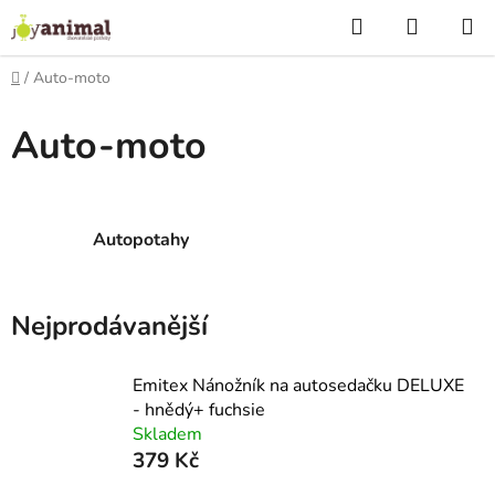
Přejít
Hledat
NÁKUP
na
KOŠÍK
obsah
Domů
/
Auto-moto
Auto-moto
P
o
s
t
Autopotahy
r
a
n
Nejprodávanější
n
í
Emitex Nánožník na autosedačku DELUXE
p
- hnědý+ fuchsie
a
Skladem
n
379 Kč
e