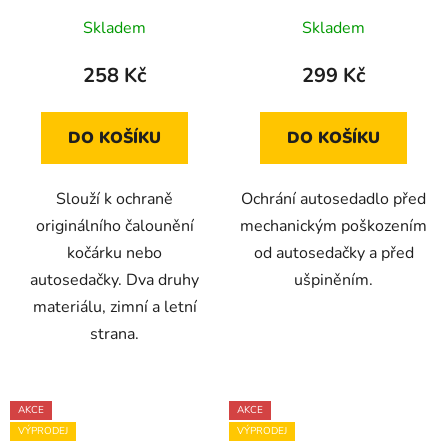
Skladem
Skladem
258 Kč
299 Kč
DO KOŠÍKU
DO KOŠÍKU
Slouží k ochraně
Ochrání autosedadlo před
originálního čalounění
mechanickým poškozením
kočárku nebo
od autosedačky a před
autosedačky. Dva druhy
ušpiněním.
materiálu, zimní a letní
strana.
AKCE
AKCE
VÝPRODEJ
VÝPRODEJ