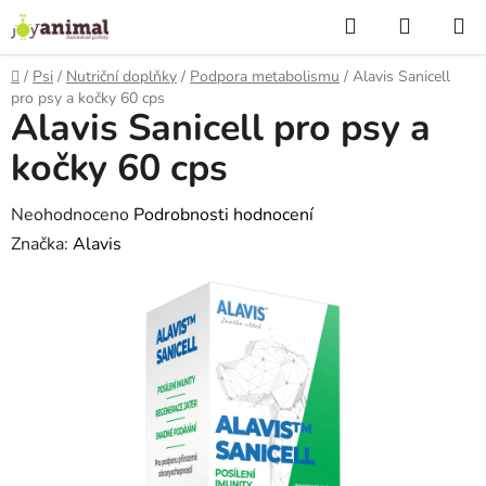
Přejít
Hledat
NÁKUP
na
KOŠÍK
obsah
Domů
/
Psi
/
Nutriční doplňky
/
Podpora metabolismu
/
Alavis Sanicell
pro psy a kočky 60 cps
Alavis Sanicell pro psy a
kočky 60 cps
Průměrné
Neohodnoceno
Podrobnosti hodnocení
hodnocení
Značka:
Alavis
produktu
je
0,0
z
5
hvězdiček.