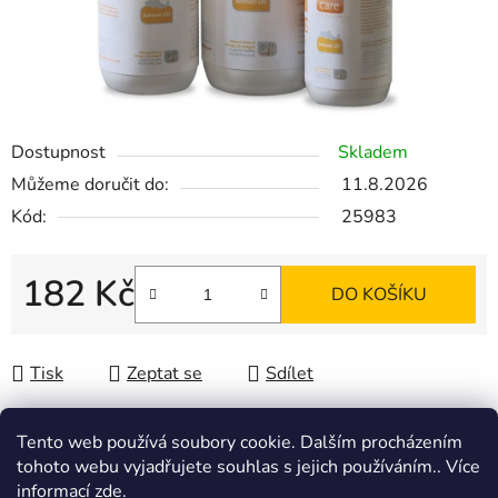
Dostupnost
Skladem
Můžeme doručit do:
11.8.2026
Kód:
25983
182 Kč
DO KOŠÍKU
Měrná cena:
Tisk
Zeptat se
Sdílet
Tento web používá soubory cookie. Dalším procházením
tohoto webu vyjadřujete souhlas s jejich používáním.. Více
Popis
informací
zde
.