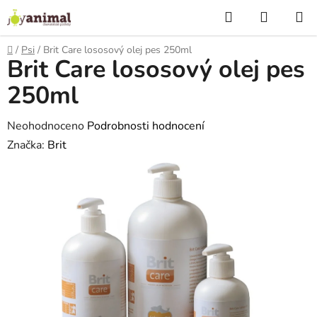
Přejít
Hledat
NÁKUP
na
KOŠÍK
obsah
Domů
/
Psi
/
Brit Care lososový olej pes 250ml
Brit Care lososový olej pes
250ml
Průměrné
Neohodnoceno
Podrobnosti hodnocení
hodnocení
Značka:
Brit
produktu
je
0,0
z
5
hvězdiček.