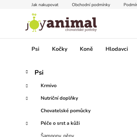
Přejít
Jak nakupovat
Obchodní podmínky
Podmín
na
obsah
Psi
Kočky
Koně
Hlodavci
P
K
Přeskočit
Psi
a
kategorie
o
t
s
Krmivo
e
t
g
Nutriční doplňky
r
o
a
r
Chovatelské pomůcky
i
n
e
n
Péče o srst a kůži
í
Šampony, pěny