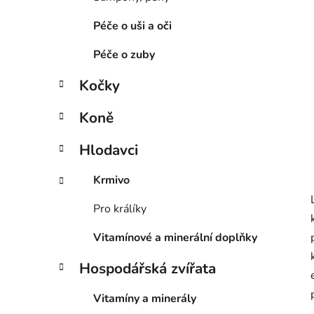
p
a
Péče o uši a oči
n
Péče o zuby
e
l
Kočky
Koně
Hlodavci
Krmivo
Pro králíky
Vitamínové a minerální doplňky
Hospodářská zvířata
Vitamíny a minerály