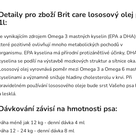
Detaily pro zboží Brit care lososový olej
1l:
Je vynikajícím zdrojem Omega 3 mastných kyselin (EPA a DHA)
které pozitivně ovlivňují mnoho metabolických pochodů v
organismu. EPA kyselina má přírodní protizánětlivé účinky, DH
kyselina se podílí na výstavbě mozkových struktur a sítnice oka
Lososový olej vyrovnává poměr mezi Omega 3 a Omega 6 mas
kyselinami a významně snižuje hladiny cholesterolu v krvi. Při
pravidelném používání lososového oleje bude srst Vašeho psa 
a lesklá.
Dávkování závisí na hmotnosti psa:
váha méně jak 12 kg - denní dávka 4 ml
váha 12 - 24 kg - denní dávka 8 ml