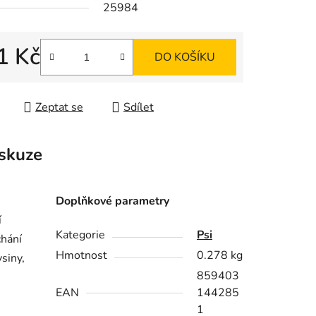
25984
ek.
1 Kč
DO KOŠÍKU
 cena:
Zeptat se
Sdílet
skuze
Doplňkové parametry
í
Kategorie
Psi
chání
Hmotnost
0.278 kg
ysiny,
859403
EAN
144285
1