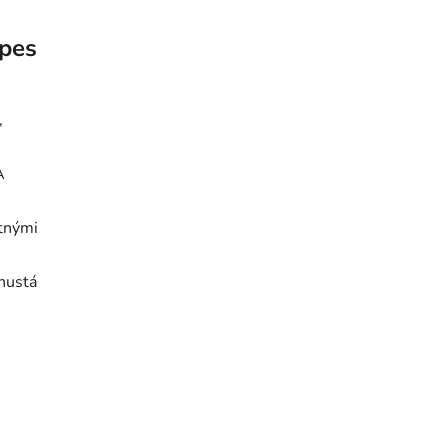
 pes
,
A
.
tnými
hustá