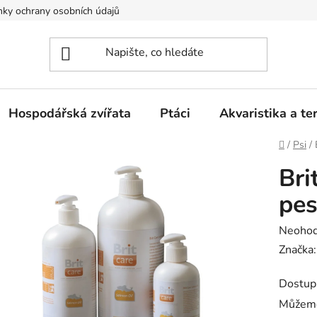
ky ochrany osobních údajů
Hospodářská zvířata
Ptáci
Akvaristika a ter
Domů
/
Psi
/
Bri
pe
Průměr
Neoho
hodnoc
Značka
produk
Dostup
je
Můžeme
0,0