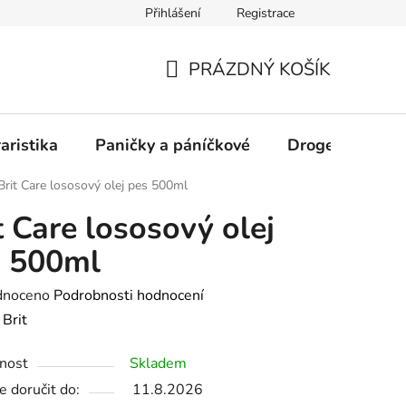
Přihlášení
Registrace
PRÁZDNÝ KOŠÍK
NÁKUPNÍ
KOŠÍK
aristika
Paničky a páníčkové
Drogerie
D
Brit Care lososový olej pes 500ml
t Care lososový olej
s 500ml
né
dnoceno
Podrobnosti hodnocení
ení
:
Brit
tu
nost
Skladem
 doručit do:
11.8.2026