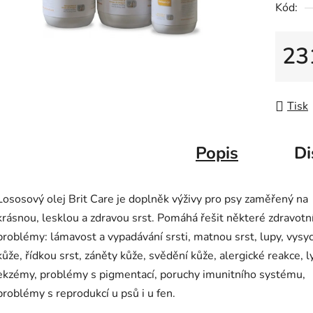
Kód:
z
5
hvězdič
23
Měrná
Tisk
Popis
Di
Lososový olej Brit Care je doplněk výživy pro psy zaměřený na
krásnou, lesklou a zdravou srst. Pomáhá řešit některé zdravotn
problémy: lámavost a vypadávání srsti, matnou srst, lupy, vysy
kůže, řídkou srst, záněty kůže, svědění kůže, alergické reakce, l
ekzémy, problémy s pigmentací, poruchy imunitního systému,
problémy s reprodukcí u psů i u fen.