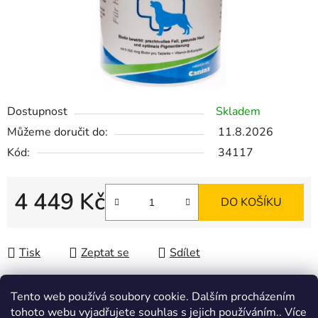
Dostupnost
Skladem
Můžeme doručit do:
11.8.2026
Kód:
34117
4 449 Kč
DO KOŠÍKU
Měrná cena:
Tisk
Zeptat se
Sdílet
Tento web používá soubory cookie. Dalším procházením
tohoto webu vyjadřujete souhlas s jejich používáním.. Více