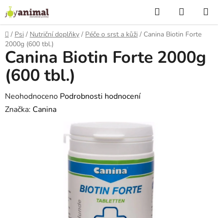
Přejít
Hledat
NÁKUP
na
KOŠÍK
obsah
Domů
/
Psi
/
Nutriční doplňky
/
Péče o srst a kůži
/
Canina Biotin Forte
2000g (600 tbl.)
Canina Biotin Forte 2000g
(600 tbl.)
Průměrné
Neohodnoceno
Podrobnosti hodnocení
hodnocení
Značka:
Canina
produktu
je
0,0
z
5
hvězdiček.