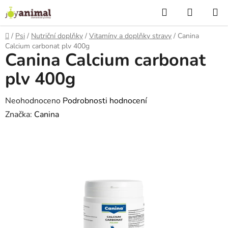
Přejít
Hledat
NÁKUP
na
KOŠÍK
obsah
Domů
/
Psi
/
Nutriční doplňky
/
Vitamíny a doplňky stravy
/
Canina
Calcium carbonat plv 400g
Canina Calcium carbonat
plv 400g
Průměrné
Neohodnoceno
Podrobnosti hodnocení
hodnocení
Značka:
Canina
produktu
je
0,0
z
5
hvězdiček.