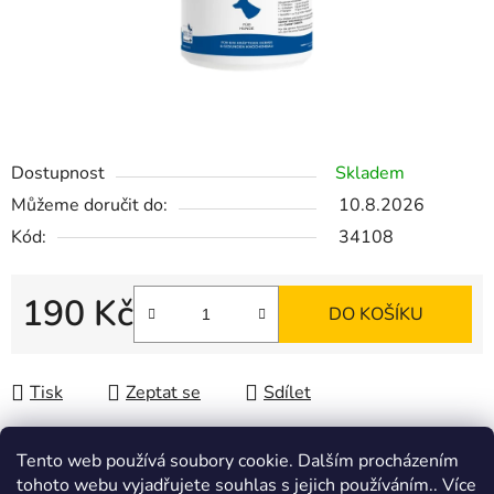
Dostupnost
Skladem
Můžeme doručit do:
10.8.2026
Kód:
34108
190 Kč
DO KOŠÍKU
Měrná cena:
Tisk
Zeptat se
Sdílet
Tento web používá soubory cookie. Dalším procházením
tohoto webu vyjadřujete souhlas s jejich používáním.. Více