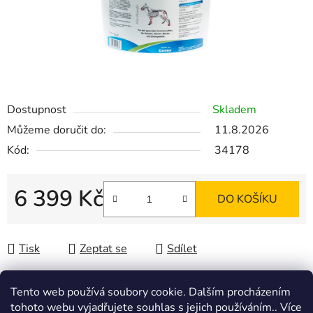
Dostupnost
Skladem
Můžeme doručit do:
11.8.2026
Kód:
34178
6 399 Kč
DO KOŠÍKU
Měrná cena:
Tisk
Zeptat se
Sdílet
Tento web používá soubory cookie. Dalším procházením
tohoto webu vyjadřujete souhlas s jejich používáním.. Více