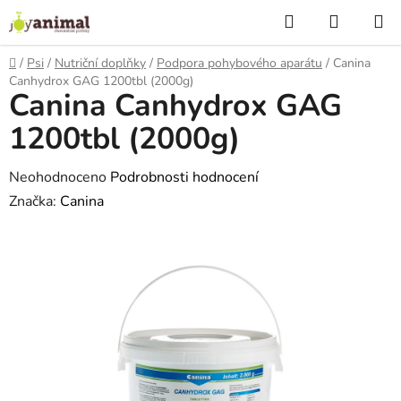
Přejít
Hledat
NÁKUP
na
KOŠÍK
obsah
Domů
/
Psi
/
Nutriční doplňky
/
Podpora pohybového aparátu
/
Canina
Canhydrox GAG 1200tbl (2000g)
Canina Canhydrox GAG
1200tbl (2000g)
Průměrné
Neohodnoceno
Podrobnosti hodnocení
hodnocení
Značka:
Canina
produktu
je
0,0
z
5
hvězdiček.