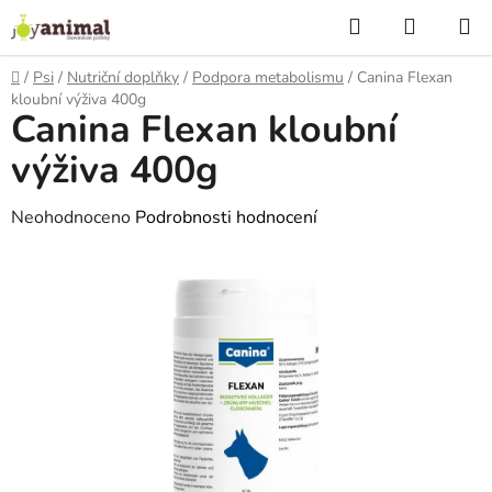
Přejít
Hledat
NÁKUP
na
KOŠÍK
obsah
Domů
/
Psi
/
Nutriční doplňky
/
Podpora metabolismu
/
Canina Flexan
kloubní výživa 400g
Canina Flexan kloubní
výživa 400g
Průměrné
Neohodnoceno
Podrobnosti hodnocení
hodnocení
produktu
je
0,0
z
5
hvězdiček.