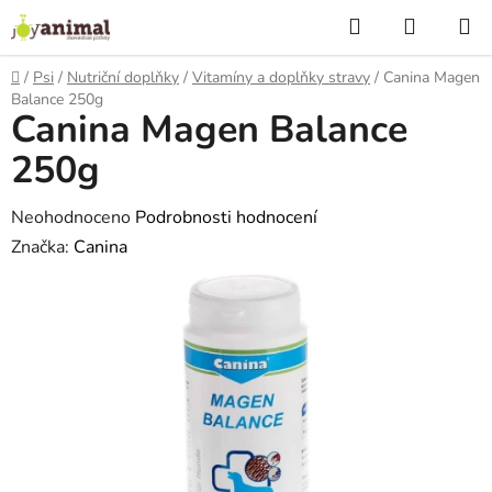
Přejít
Hledat
NÁKUP
na
KOŠÍK
obsah
Domů
/
Psi
/
Nutriční doplňky
/
Vitamíny a doplňky stravy
/
Canina Magen
Balance 250g
Canina Magen Balance
250g
Průměrné
Neohodnoceno
Podrobnosti hodnocení
hodnocení
Značka:
Canina
produktu
je
0,0
z
5
hvězdiček.