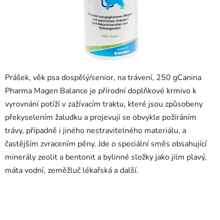
Prášek, věk psa dospělý/senior, na trávení, 250 g
Canina
Pharma Magen Balance je přírodní doplňkové krmivo k
vyrovnání potíží v zažívacím traktu, které jsou způsobeny
překyselením žaludku a projevují se obvykle požíráním
trávy, případně i jiného nestravitelného materiálu, a
častějším zvracením pěny. Jde o speciální směs obsahující
minerály zeolit a bentonit a bylinné složky jako jilm plavý,
máta vodní, zeměžluč lékařská a další.