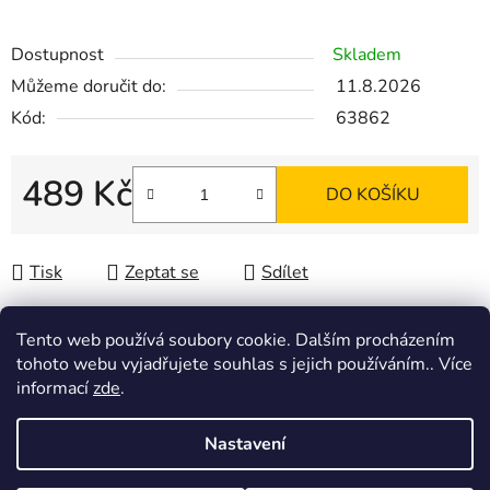
Dostupnost
Skladem
Můžeme doručit do:
11.8.2026
Kód:
63862
489 Kč
DO KOŠÍKU
Měrná cena:
Tisk
Zeptat se
Sdílet
Tento web používá soubory cookie. Dalším procházením
tohoto webu vyjadřujete souhlas s jejich používáním.. Více
Popis
informací
zde
.
Nastavení
Diskuze