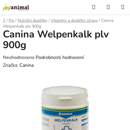
Přejít
Hledat
NÁKUP
na
KOŠÍK
obsah
Domů
/
Psi
/
Nutriční doplňky
/
Vitamíny a doplňky stravy
/
Canina
Welpenkalk plv 900g
Canina Welpenkalk plv
900g
Průměrné
Neohodnoceno
Podrobnosti hodnocení
hodnocení
Značka:
Canina
produktu
je
0,0
z
5
hvězdiček.