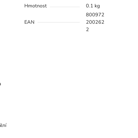
Hmotnost
0.1 kg
800972
EAN
200262
2
a
lní