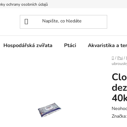
ky ochrany osobních údajů
Hospodářská zvířata
Ptáci
Akvaristika a ter
Domů
/
Psi
/
ubrousk
Cl
dez
40
Průměr
Neoho
hodnoc
Značka
produk