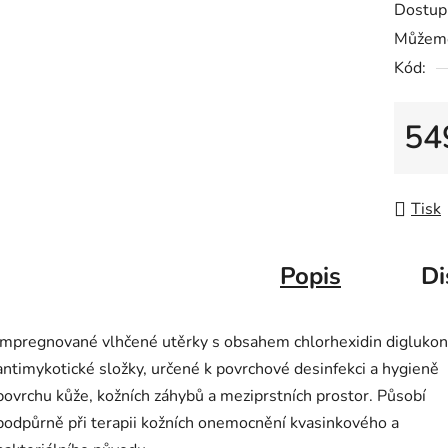
Dostup
je
Můžeme
0,0
Kód:
z
5
hvězdič
54
Měrná
Tisk
Popis
Di
Impregnované vlhčené utěrky s obsahem chlorhexidin diglukon
antimykotické složky, určené k povrchové desinfekci a hygieně
povrchu kůže, kožních záhybů a meziprstních prostor. Působí
podpůrně při terapii kožních onemocnění kvasinkového a