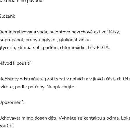
bakteriálního původu.
Složení:
Demineralizovaná voda, neiontové povrchově aktivní látky,
isopropanol, propylenglykol, glukonát zinku;
glycerin, klimbatsoli, parfém, chlorhexidin, tris-EDTA.
Návod k použití:
Nečistoty odstraňujte proti srsti v nohách a v jiných částech těl
zvířete, podle potřeby. Neoplachujte.
Upozornění:
Uchovávat mimo dosah dětí. Vyhněte se kontaktu s očima. Loká
použití.