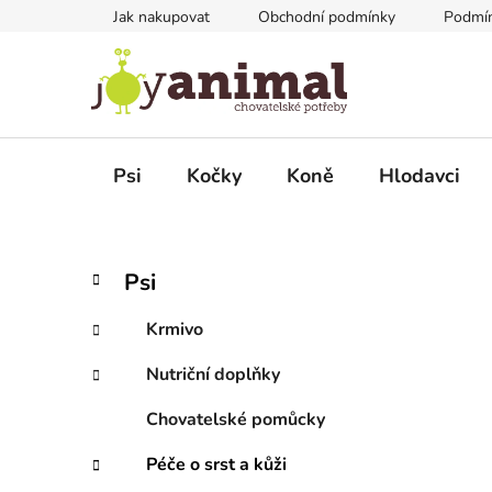
Přejít
Jak nakupovat
Obchodní podmínky
Podmín
na
obsah
Psi
Kočky
Koně
Hlodavci
P
K
Přeskočit
Psi
a
kategorie
o
t
s
Krmivo
e
t
g
Nutriční doplňky
r
o
a
r
Chovatelské pomůcky
i
n
e
n
Péče o srst a kůži