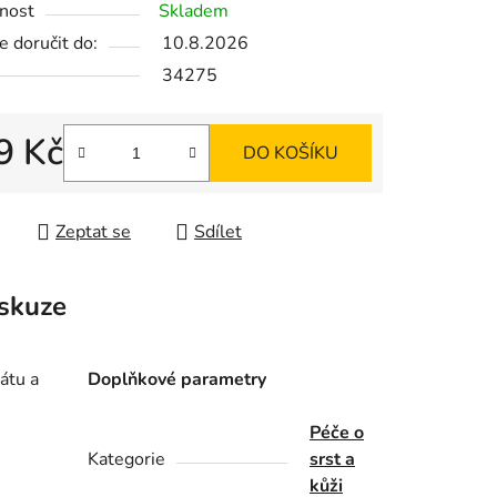
nost
Skladem
 doručit do:
10.8.2026
34275
ek.
9 Kč
DO KOŠÍKU
 cena:
Zeptat se
Sdílet
skuze
átu a
Doplňkové parametry
Péče o
Kategorie
srst a
kůži