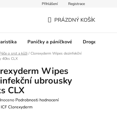
Přihlášení
Registrace
PRÁZDNÝ KOŠÍK
NÁKUPNÍ
KOŠÍK
aristika
Paničky a páníčkové
Drogerie
D
Péče o srst a kůži
/
Clorexyderm Wipes dezinfekční
y 40ks CLX
orexyderm Wipes
infekční ubrousky
ks CLX
né
dnoceno
Podrobnosti hodnocení
ení
:
ICF Clorexyderm
tu