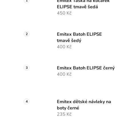
Emitex Taška na kočárek
ELIPSE tmavě šedá
450 Kč
Emitex Batoh ELIPSE
tmavě šedý
400 Kč
Emitex Batoh ELIPSE černý
400 Kč
Emitex dětské návleky na
boty černé
235 Kč