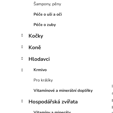
í
Šampony, pěny
p
a
Péče o uši a oči
n
Péče o zuby
e
l
Kočky
Koně
Hlodavci
Krmivo
Pro králíky
Vitamínové a minerální doplňky
Hospodářská zvířata
Vitamíny a minerály