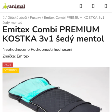
Přejít
Hledat
NÁKUP
na
KOŠÍK
obsah
Domů
/
Dětské zboží
/
Fusaky
/
Emitex Combi PREMIUM KOSTKA 3v1
šedý mentol
Emitex Combi PREMIUM
KOSTKA 3v1 šedý mentol
Průměrné
Neohodnoceno
Podrobnosti hodnocení
hodnocení
Značka:
Emitex
produktu
AKCE
je
VÝPRODEJ
0,0
z
5
hvězdiček.