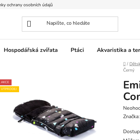
ky ochrany osobních údajů
Hospodářská zvířata
Ptáci
Akvaristika a ter
Domů
/
Dětsk
Černý
Emi
AKCE
VÝPRODEJ
Co
Průměr
Neoho
hodnoc
Značka
produk
Dostup
je