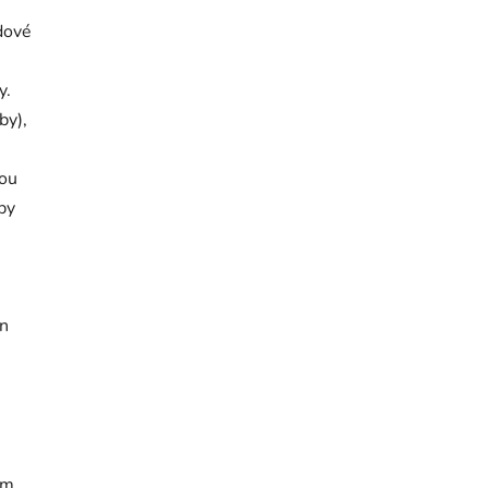
dové
y.
by),
nou
by
en
cm