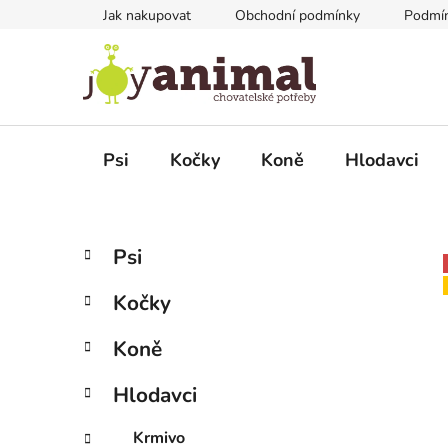
Přejít
Jak nakupovat
Obchodní podmínky
Podmín
na
obsah
Psi
Kočky
Koně
Hlodavci
P
K
Přeskočit
Psi
a
kategorie
o
t
s
Kočky
e
t
g
r
Koně
o
a
r
Hlodavci
i
n
e
n
Krmivo