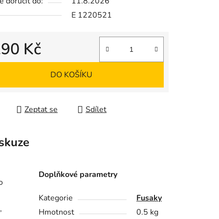
 doručit do:
11.8.2026
E 1220521
ek.
290 Kč
 cena:
DO KOŠÍKU
Zeptat se
Sdílet
skuze
Doplňkové parametry
o
Kategorie
Fusaky
,
Hmotnost
0.5 kg