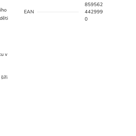
859562
ního
EAN
442999
děti
0
ku v
šíři