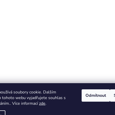
oužívá soubory cookie. Dalším
Odmítnout
 tohoto webu vyjadřujete souhlas s
váním.. Více informací
zde
.