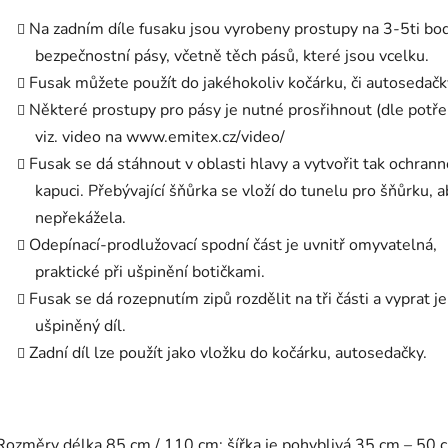
Na zadním díle fusaku jsou vyrobeny prostupy na 3-5ti bo
bezpečnostní pásy, včetně těch pásů, které jsou vcelku.
Fusak můžete použít do jakéhokoliv kočárku, či autosedačk
Některé prostupy pro pásy je nutné prosřihnout (dle potře
viz. video na www.emitex.cz/video/
Fusak se dá stáhnout v oblasti hlavy a vytvořit tak ochran
kapuci. Přebývající šňůrka se vloží do tunelu pro šňůrku, a
nepřekážela.
Odepínací-prodlužovací spodní část je uvnitř omyvatelná,
praktické při ušpinění botičkami.
Fusak se dá rozepnutím zipů rozdělit na tři části a vyprat j
ušpiněný díl.
Zadní díl lze použít jako vložku do kočárku, autosedačky.
Rozměry délka 85 cm / 110 cm; šířka je pohyblivá 35 cm – 50 