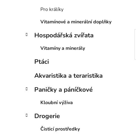
í
p
Pro králíky
a
Vitamínové a minerální doplňky
n
e
Hospodářská zvířata
l
Vitamíny a minerály
Ptáci
Akvaristika a teraristika
Paničky a páníčkové
Kloubní výživa
Drogerie
Čisticí prostředky