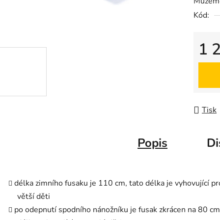
Můžeme
0,0
Kód:
z
5
hvězdič
1 
Měrná
Tisk
Popis
Di
délka zimního fusaku je 110 cm, tato délka je vyhovující pr
větší děti
po odepnutí spodního nánožníku je fusak zkrácen na 80 cm