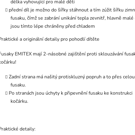
délka vyhovující pro malé děti
přední díl je možno do šířky stáhnout a tím zúžit šířku zim
fusaku, čímž se zabrání unikání tepla zevnitř, hlavně malé 
jsou tímto lépe chráněny před chladem
Praktické a originální detaily pro pohodlí dítěte
Fusaky EMITEX mají 2-násobné zajištění proti sklouzávání fusa
kočárku!
Zadní strana má našitý protiskluzný popruh a to přes celou 
fusaku.
Po stranách jsou úchyty k připevnění fusaku ke konstrukci
kočárku.
Praktické detaily: