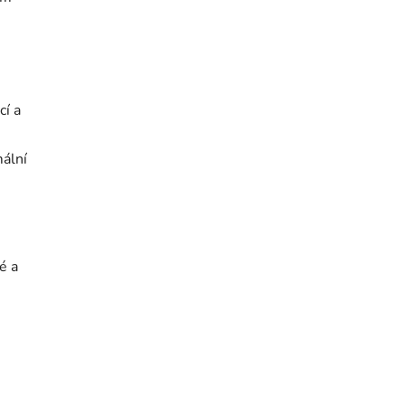
cí a
mální
é a