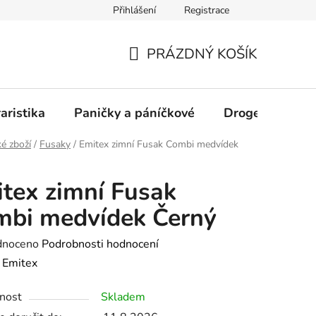
Přihlášení
Registrace
PRÁZDNÝ KOŠÍK
NÁKUPNÍ
KOŠÍK
aristika
Paničky a páníčkové
Drogerie
D
é zboží
/
Fusaky
/
Emitex zimní Fusak Combi medvídek
tex zimní Fusak
mbi medvídek Černý
né
dnoceno
Podrobnosti hodnocení
ení
:
Emitex
tu
nost
Skladem