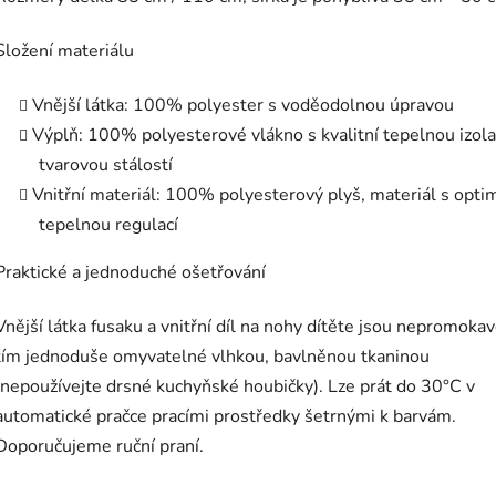
Složení materiálu
Vnější látka: 100% polyester s voděodolnou úpravou
Výplň: 100% polyesterové vlákno s kvalitní tepelnou izola
tvarovou stálostí
Vnitřní materiál: 100% polyesterový plyš, materiál s opti
tepelnou regulací
Praktické a jednoduché ošetřování
Vnější látka fusaku a vnitřní díl na nohy dítěte jsou nepromokav
tím jednoduše omyvatelné vlhkou, bavlněnou tkaninou
(nepoužívejte drsné kuchyňské houbičky). Lze prát do 30°C v
automatické pračce pracími prostředky šetrnými k barvám.
Doporučujeme ruční praní.