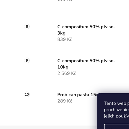
C-compositum 50% plv sol
3kg
839 Kč
C-compositum 50% plv sol
10kg
2 569 Kč
Probican pasta 15ml
289 Kč
Tento web p
procházením
jejich použí