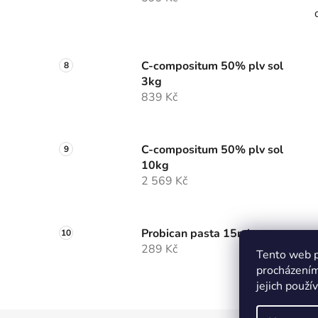
C-compositum 50% plv sol
3kg
839 Kč
C-compositum 50% plv sol
10kg
2 569 Kč
Probican pasta 15ml
289 Kč
Tento web p
procházením
jejich použí