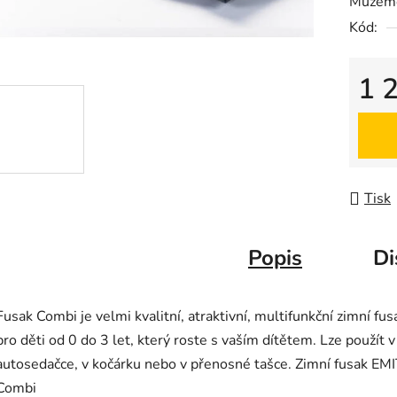
Můžeme
0,0
Kód:
z
5
hvězdič
1 
Měrná
Tisk
Popis
Di
Fusak Combi je velmi kvalitní, atraktivní, multifunkční zimní fus
pro děti od 0 do 3 let, který roste s vaším dítětem. Lze použít v
autosedačce, v kočárku nebo v přenosné tašce. Zimní fusak EM
Combi