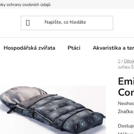
ky ochrany osobních údajů
Hospodářská zvířata
Ptáci
Akvaristika a ter
Domů
/
Dětsk
zvířata 
Emi
Com
Průměr
Neoho
hodnoc
Značka
produk
Dostup
je