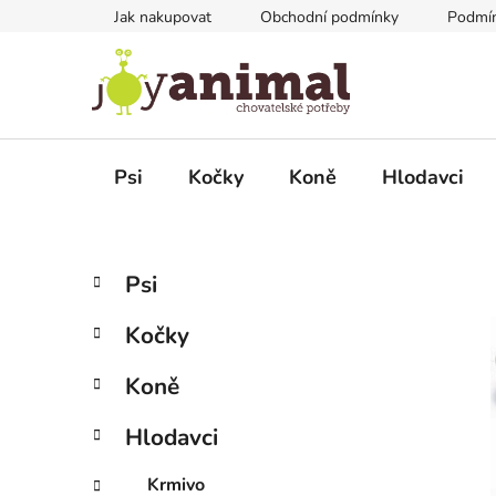
Přejít
Jak nakupovat
Obchodní podmínky
Podmín
na
obsah
Psi
Kočky
Koně
Hlodavci
P
K
Přeskočit
Psi
a
kategorie
o
t
s
Kočky
e
t
g
r
Koně
o
a
r
Hlodavci
i
n
e
n
Krmivo