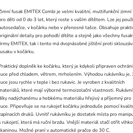
Zimní fusak EMITEX Combi je velmi kvalitní, multifunkční zimní
pro děti od 0 do 3 let, který roste s vaším dítětem. Lze jej použí
autosedačce, v kočárku nebo v přenosné tašce. Obsahuje prakti
originální detaily pro pohodlí dítěte a stejně jako všechny fusak
firmy EMITEX, tak i tento má dvojnásobné jištění proti sklouzáv
fusaku v kočárku.
Praktický doplněk ke kočárku, kte­rý je kdykoli připraven ochráni
ruce před chladem, větrem, mrholením. Výhodou rukávníku je, 
ruce jsou rychle v teple i bez rukavic. Je vyroben z kva­litních
materiálů, které mají výborné termoizolační vlastnosti. Rukávní
díky nadýchanému a hebké­mu materiálu hřejivý a příjemný pro
ruce. Připevňuje se na rukojeť kočárku jedno­duše pomocí kvalit
zapínacích druků. Uvnitř rukávníku je dostatek místa pro manipul
s ruko­jetí, která má ruční brzdu. Vnější materiál stačí otřít vlhk
tkani­nou. Možné praní v automatické pračce do 30 C.