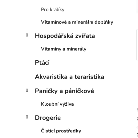
í
p
Pro králíky
a
Vitamínové a minerální doplňky
n
e
Hospodářská zvířata
l
Vitamíny a minerály
Ptáci
Akvaristika a teraristika
Paničky a páníčkové
Kloubní výživa
Drogerie
Čisticí prostředky