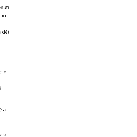
pnutí
 pro
 děti
í a
í
é a
bce