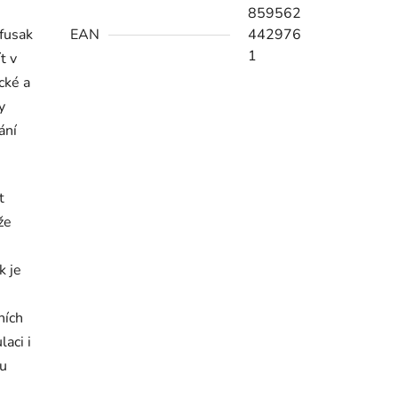
859562
 fusak
EAN
442976
1
t v
cké a
y
ání
t
že
k je
ních
aci i
ou