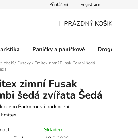
Přihlášení
Registrace
PRÁZDNÝ KOŠÍK
NÁKUPNÍ
KOŠÍK
aristika
Paničky a páníčkové
Drogerie
D
é zboží
/
Fusaky
/
Emitex zimní Fusak Combi šedá
Šedá
tex zimní Fusak
bi šedá zvířata Šedá
né
dnoceno
Podrobnosti hodnocení
ení
:
Emitex
tu
nost
Skladem