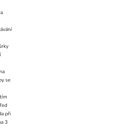
 a
závání
ůrky
í
 na
py se
utím
před
a při
na 3