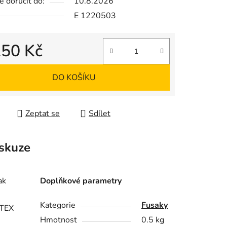
 doručit do:
10.8.2026
E 1220503
ek.
250 Kč
 cena:
DO KOŠÍKU
Zeptat se
Sdílet
skuze
ak
Doplňkové parametry
Kategorie
Fusaky
ITEX
Hmotnost
0.5 kg