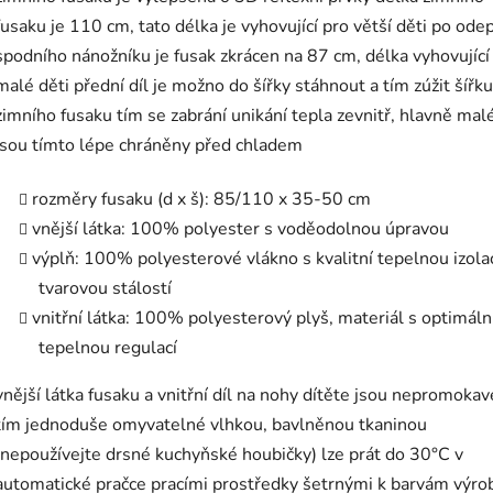
fusaku je 110 cm, tato délka je vyhovující pro větší děti po ode
spodního nánožníku je fusak zkrácen na 87 cm, délka vyhovující
malé děti přední díl je možno do šířky stáhnout a tím zúžit šířku
zimního fusaku tím se zabrání unikání tepla zevnitř, hlavně malé
jsou tímto lépe chráněny před chladem
rozměry fusaku (d x š): 85/110 x 35-50 cm
vnější látka: 100% polyester s voděodolnou úpravou
výplň: 100% polyesterové vlákno s kvalitní tepelnou izolac
tvarovou stálostí
vnitřní látka: 100% polyesterový plyš, materiál s optimáln
tepelnou regulací
vnější látka fusaku a vnitřní díl na nohy dítěte jsou nepromokav
tím jednoduše omyvatelné vlhkou, bavlněnou tkaninou
(nepoužívejte drsné kuchyňské houbičky) lze prát do 30°C v
automatické pračce pracími prostředky šetrnými k barvám výro