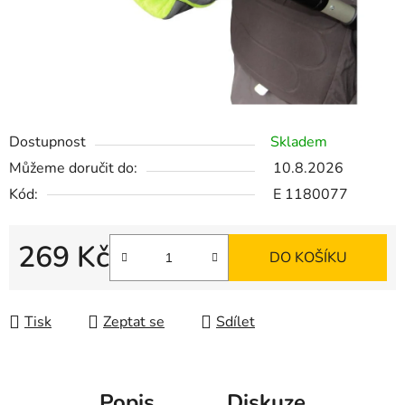
l
Dostupnost
Skladem
Můžeme doručit do:
10.8.2026
Kód:
E 1180077
269 Kč
DO KOŠÍKU
Měrná cena:
Tisk
Zeptat se
Sdílet
Popis
Diskuze