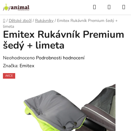
Přejít
Hledat
NÁKUP
na
KOŠÍK
obsah
Domů
/
Dětské zboží
/
Rukávníky
/
Emitex Rukávník Premium šedý +
limeta
Emitex Rukávník Premium
P
o
šedý + limeta
s
t
Průměrné
Neohodnoceno
Podrobnosti hodnocení
r
hodnocení
Značka:
Emitex
a
produktu
n
AKCE
je
n
0,0
í
z
p
5
a
hvězdiček.
n
e