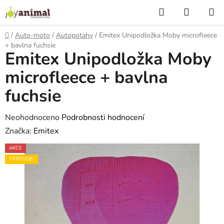
Přejít
Hledat
NÁKUP
na
KOŠÍK
obsah
Domů
/
Auto-moto
/
Autopotahy
/
Emitex Unipodložka Moby microfleece
+ bavlna fuchsie
Emitex Unipodložka Moby
microfleece + bavlna
fuchsie
Průměrné
Neohodnoceno
Podrobnosti hodnocení
hodnocení
Značka:
Emitex
produktu
AKCE
je
VÝPRODEJ
0,0
z
5
hvězdiček.