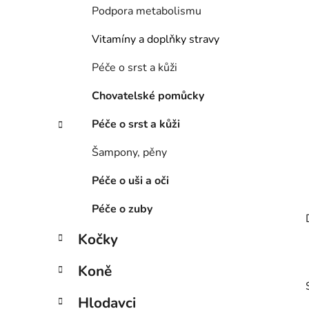
í
Podpora metabolismu
p
a
Vitamíny a doplňky stravy
n
Péče o srst a kůži
e
l
Chovatelské pomůcky
Péče o srst a kůži
Šampony, pěny
Péče o uši a oči
Péče o zuby
Kočky
Koně
Hlodavci