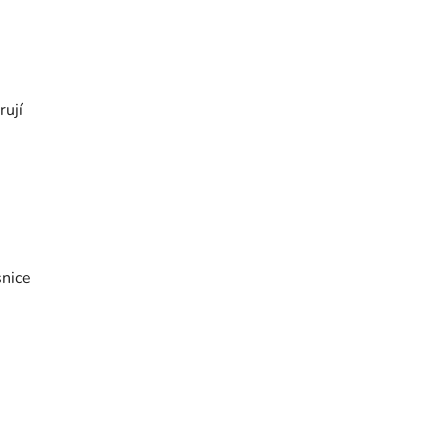
rují
snice