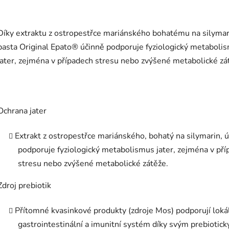
Díky extraktu z ostropestřce mariánského bohatému na silymar
pasta Original Epato® účinně podporuje fyziologický metaboli
jater, zejména v případech stresu nebo zvýšené metabolické zá
Ochrana jater
Extrakt z ostropestřce mariánského, bohatý na silymarin, 
podporuje fyziologický metabolismus jater, zejména v pří
stresu nebo zvýšené metabolické zátěže.
Zdroj prebiotik
Přítomné kvasinkové produkty (zdroje Mos) podporují loká
gastrointestinální a imunitní systém díky svým prebiotic