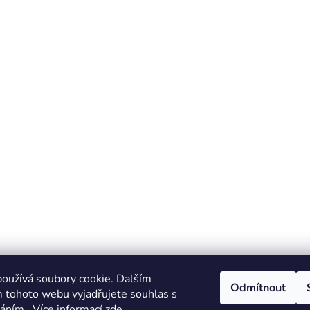
oužívá soubory cookie. Dalším
Odmítnout
 tohoto webu vyjadřujete souhlas s
váním.. Více informací
zde
.