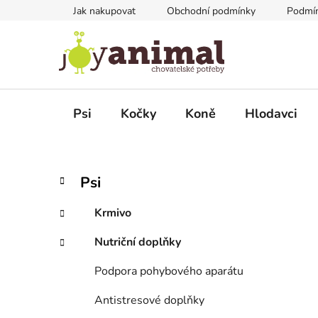
Přejít
Jak nakupovat
Obchodní podmínky
Podmín
na
obsah
Psi
Kočky
Koně
Hlodavci
P
K
Přeskočit
Psi
a
kategorie
o
t
s
Krmivo
e
t
g
Nutriční doplňky
r
o
a
r
Podpora pohybového aparátu
i
n
e
n
Antistresové doplňky