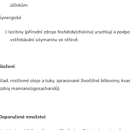
účinkům.
Synergické
lecitiny (přírodní zdroje fosfatidylcholinu) urychlují a podpo
vstřebávání silymarinu ve střevě.
Složení:
Slad, rostlinné oleje a tuky, zpracované živočišné bílkoviny, kva
(zdroj mannanoligosacharidů).
Doporučené množství: