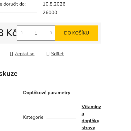
 doručit do:
10.8.2026
26000
ek.
3 Kč
DO KOŠÍKU
 cena:
Zeptat se
Sdílet
skuze
Doplňkové parametry
Vitamíny
a
Kategorie
doplňky
stravy