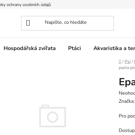
ky ochrany osobních údajů
Hospodářská zvířata
Ptáci
Akvaristika a ter
Domů
/
Psi
/
pasta p
Epa
Průměr
Neoho
hodnoc
Značka
produk
Pro pod
je
0,0
Dostup
z