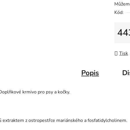
Můžeme
5
Kód:
hvězdič
44
Měrná
Tisk
Popis
Di
Doplňkové krmivo pro psy a kočky.
S extraktem z ostropestřce mariánského a fosfatidylcholinem.