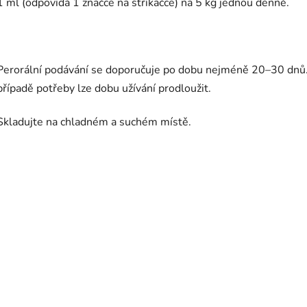
1 ml (odpovídá 1 značce na stříkačce) na 5 kg jednou denně.
Perorální podávání se doporučuje po dobu nejméně 20–30 dnů
případě potřeby lze dobu užívání prodloužit.
Skladujte na chladném a suchém místě.