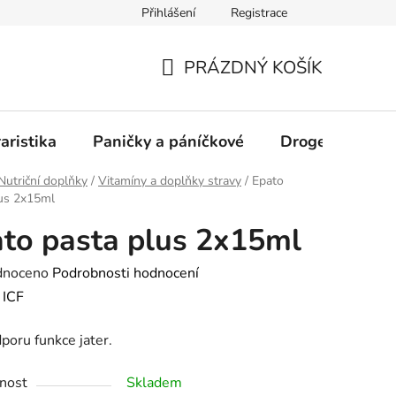
Přihlášení
Registrace
PRÁZDNÝ KOŠÍK
NÁKUPNÍ
KOŠÍK
aristika
Paničky a páníčkové
Drogerie
D
Nutriční doplňky
/
Vitamíny a doplňky stravy
/
Epato
lus 2x15ml
to pasta plus 2x15ml
né
dnoceno
Podrobnosti hodnocení
ení
:
ICF
tu
poru funkce jater.
nost
Skladem