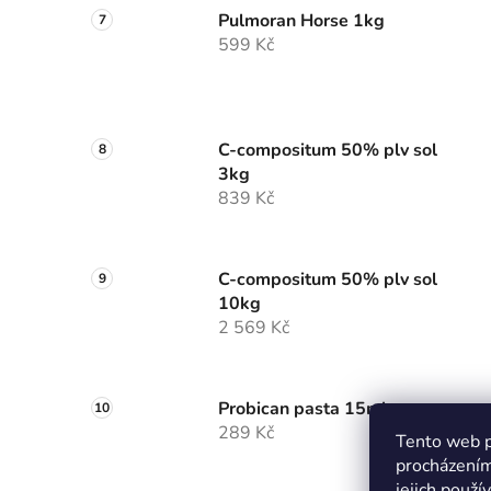
Pulmoran Horse 1kg
599 Kč
C-compositum 50% plv sol
3kg
839 Kč
C-compositum 50% plv sol
10kg
2 569 Kč
Probican pasta 15ml
289 Kč
Tento web p
procházením
jejich použí