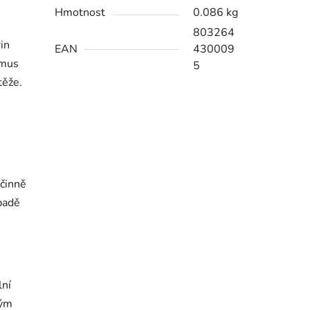
Hmotnost
0.086 kg
803264
in
EAN
430009
smus
5
těže.
účinně
padě
lní
kým