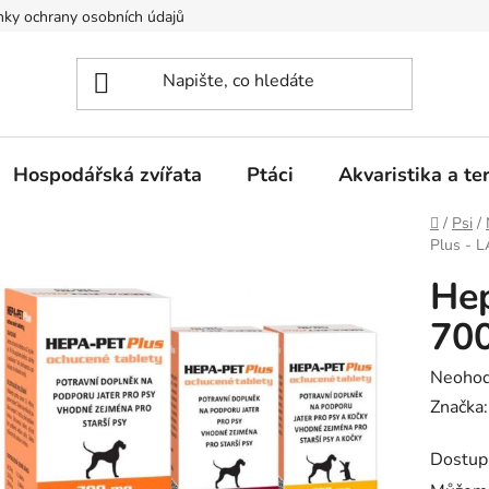
ky ochrany osobních údajů
Hospodářská zvířata
Ptáci
Akvaristika a ter
Domů
/
Psi
/
Plus - 
Hep
70
Průměr
Neoho
hodnoc
Značka
produk
Dostup
je