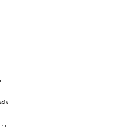
y
ací a
e
letu