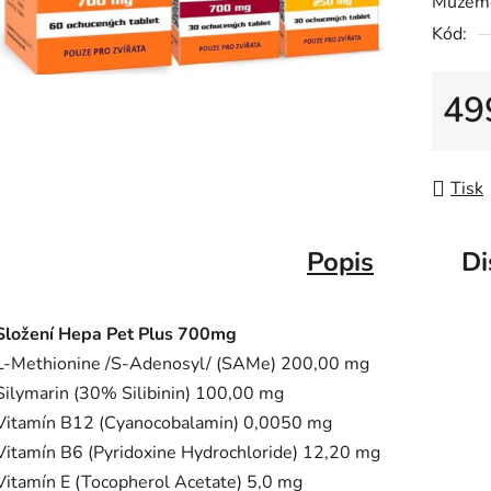
Můžeme
0,0
Kód:
z
5
hvězdič
49
Měrná
Tisk
Popis
Di
Složení Hepa Pet Plus 700mg
L-Methionine /S-Adenosyl/ (SAMe) 200,00 mg
Silymarin (30% Silibinin) 100,00 mg
Vitamín B12 (Cyanocobalamin) 0,0050 mg
Vitamín B6 (Pyridoxine Hydrochloride) 12,20 mg
Vitamín E (Tocopherol Acetate) 5,0 mg