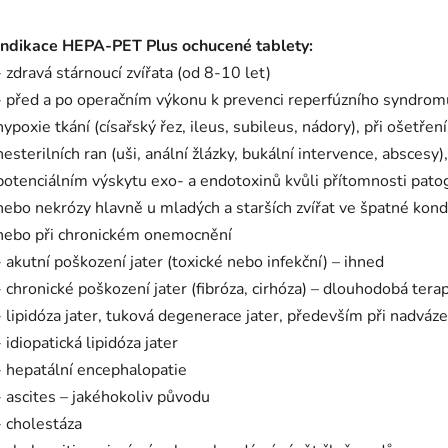
Indikace HEPA-PET Plus ochucené tablety:
- zdravá stárnoucí zvířata (od 8-10 let)
- před a po operačním výkonu k prevenci reperfúzního syndrom
hypoxie tkání (císařský řez, ileus, subileus, nádory), při ošetření
nesterilních ran (uši, anální žlázky, bukální intervence, abscesy),
potenciálním výskytu exo- a endotoxinů kvůli přítomnosti pat
nebo nekrózy hlavně u mladých a starších zvířat ve špatné kond
nebo při chronickém onemocnění
- akutní poškození jater (toxické nebo infekční) – ihned
- chronické poškození jater (fibróza, cirhóza) – dlouhodobá tera
- lipidóza jater, tuková degenerace jater, především při nadváze
- idiopatická lipidóza jater
- hepatální encephalopatie
- ascites – jakéhokoliv původu
- cholestáza