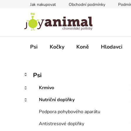
Přejít
Jak nakupovat
Obchodní podmínky
Podmín
na
obsah
Psi
Kočky
Koně
Hlodavci
P
K
Přeskočit
Psi
a
kategorie
o
t
s
Krmivo
e
t
g
Nutriční doplňky
r
o
a
r
Podpora pohybového aparátu
i
n
e
n
Antistresové doplňky