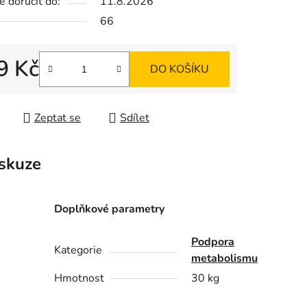
 doručit do:
11.8.2026
66
ek.
9 Kč
DO KOŠÍKU
 cena:
Zeptat se
Sdílet
skuze
Doplňkové parametry
Podpora
Kategorie
metabolismu
Hmotnost
30 kg