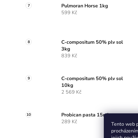
Pulmoran Horse 1kg
599 Kč
C-compositum 50% plv sol
3kg
839 Kč
C-compositum 50% plv sol
10kg
2 569 Kč
Probican pasta 15ml
289 Kč
Tento web p
procházením
jejich použí