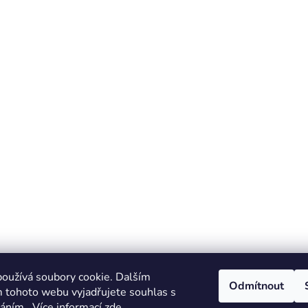
oužívá soubory cookie. Dalším
Odmítnout
 tohoto webu vyjadřujete souhlas s
váním.. Více informací
zde
.