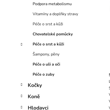
í
Podpora metabolismu
p
a
Vitamíny a doplňky stravy
n
Péče o srst a kůži
e
l
Chovatelské pomůcky
Péče o srst a kůži
Šampony, pěny
Péče o uši a oči
Péče o zuby
Kočky
Koně
Hlodavci