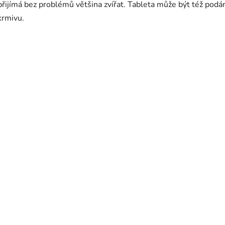
přijímá bez problémů většina zvířat. Tableta může být též podá
krmivu.