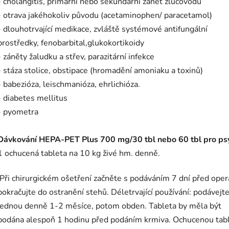
- cholangitis, primární nebo sekundární zánět žlučovodů
- otrava jakéhokoliv původu (acetaminophen/ paracetamol)
- dlouhotrvající medikace, zvláště systémové antifungální
prostředky, fenobarbital,glukokortikoidy
- záněty žaludku a střev, parazitární infekce
- stáza stolice, obstipace (hromadění amoniaku a toxinů)
- babezióza, leischmanióza, ehrlichióza.
- diabetes mellitus
- pyometra
Dávkování HEPA-PET Plus 700 mg/30 tbl nebo 60 tbl pro ps
1 ochucená tableta na 10 kg živé hm. denně.
Při chirurgickém ošetření začněte s podáváním 7 dní před oper
pokračujte do ostranění stehů. Déletrvající používání: podávejt
jednou denně 1-2 měsíce, potom obden. Tableta by měla být
podána alespoň 1 hodinu před podáním krmiva. Ochucenou tab