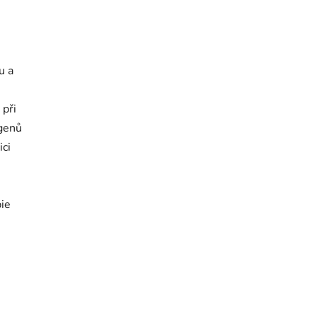
u a
 při
ogenů
ici
pie