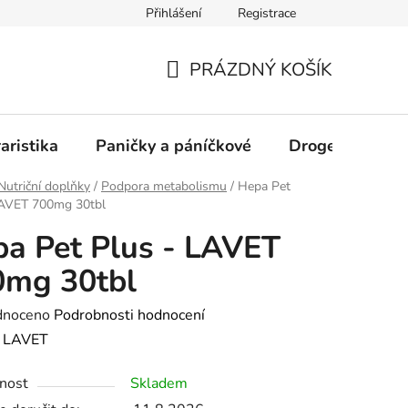
Přihlášení
Registrace
PRÁZDNÝ KOŠÍK
NÁKUPNÍ
KOŠÍK
aristika
Paničky a páníčkové
Drogerie
D
Nutriční doplňky
/
Podpora metabolismu
/
Hepa Pet
LAVET 700mg 30tbl
a Pet Plus - LAVET
0mg 30tbl
né
dnoceno
Podrobnosti hodnocení
ení
:
LAVET
tu
nost
Skladem