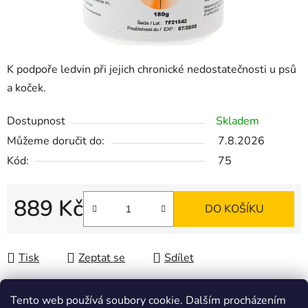
K podpoře ledvin při jejich chronické nedostatečnosti u psů
a koček.
Dostupnost
Skladem
Můžeme doručit do:
7.8.2026
Kód:
75
889 Kč
DO KOŠÍKU
Měrná cena:
Tisk
Zeptat se
Sdílet
Tento web používá soubory cookie. Dalším procházením