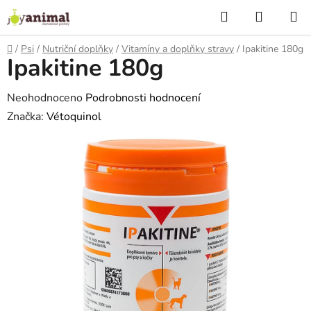
Přejít
Hledat
NÁKUP
na
KOŠÍK
obsah
Domů
/
Psi
/
Nutriční doplňky
/
Vitamíny a doplňky stravy
/
Ipakitine 180g
Ipakitine 180g
Průměrné
Neohodnoceno
Podrobnosti hodnocení
hodnocení
Značka:
Vétoquinol
produktu
je
0,0
z
5
hvězdiček.