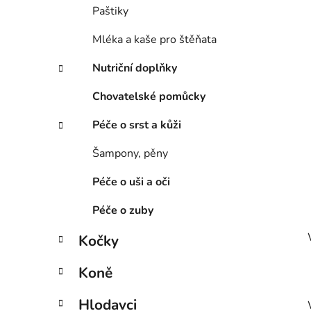
í
Paštiky
p
a
Mléka a kaše pro štěňata
n
Nutriční doplňky
e
l
Chovatelské pomůcky
Péče o srst a kůži
Šampony, pěny
Péče o uši a oči
Péče o zuby
Kočky
Koně
Hlodavci