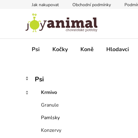
Přejít
Jak nakupovat
Obchodní podmínky
Podmín
na
obsah
Psi
Kočky
Koně
Hlodavci
P
K
Přeskočit
Psi
a
kategorie
o
t
s
Krmivo
e
t
g
Granule
r
o
a
r
Pamlsky
i
n
e
n
Konzervy