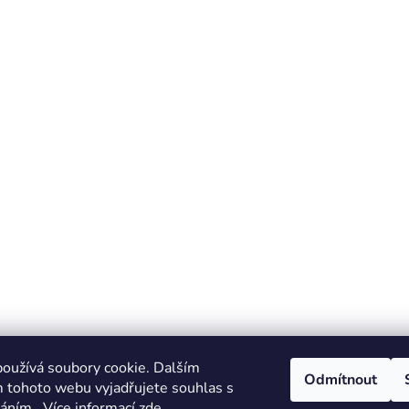
oužívá soubory cookie. Dalším
Odmítnout
 tohoto webu vyjadřujete souhlas s
váním.. Více informací
zde
.