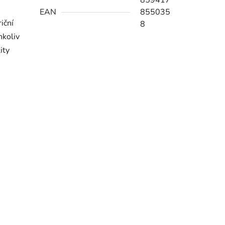
859417
EAN
855035
riční
8
hkoliv
ity