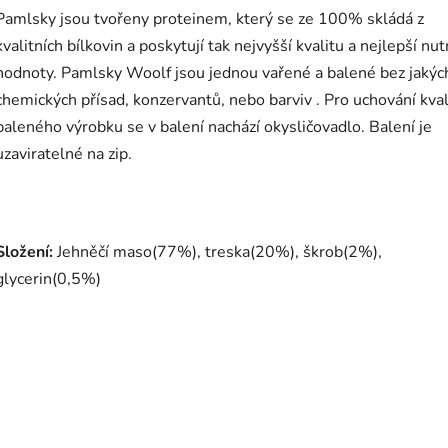
Pamlsky jsou tvořeny proteinem, který se ze 100% skládá z
kvalitních bílkovin a poskytují tak nejvyšší kvalitu a nejlepší nut
hodnoty. Pamlsky Woolf jsou jednou vařené a balené bez jakýc
chemických přísad, konzervantů, nebo barviv . Pro uchování kval
baleného výrobku se v balení nachází okysličovadlo. Balení je
uzaviratelné na zip.
Složení:
Jehněčí maso(77%), treska(20%), škrob(2%),
glycerin(0,5%)