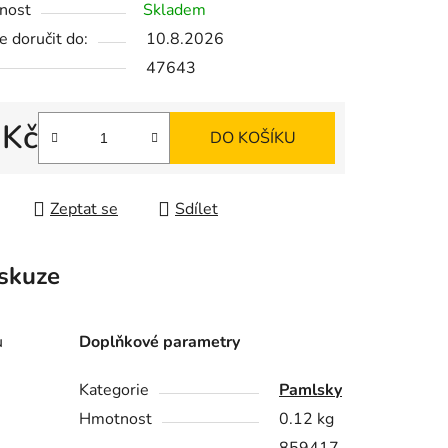
nost
Skladem
 doručit do:
10.8.2026
47643
ek.
 Kč
DO KOŠÍKU
 cena:
Zeptat se
Sdílet
skuze
u
Doplňkové parametry
Kategorie
Pamlsky
Hmotnost
0.12 kg
.