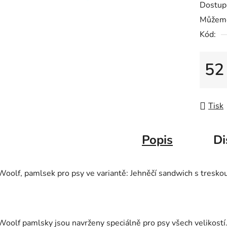
Dostup
je
Můžeme
0,0
Kód:
z
5
hvězdič
52
Měrná
Tisk
Popis
Di
Woolf, pamlsek pro psy ve variantě: Jehněčí sandwich s tresko
Woolf pamlsky jsou navrženy speciálně pro psy všech velikostí