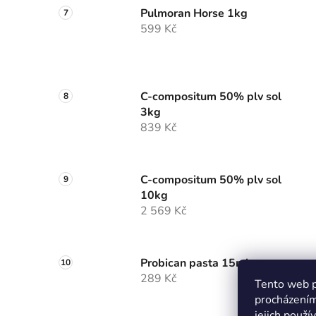
Pulmoran Horse 1kg
599 Kč
C-compositum 50% plv sol
3kg
839 Kč
C-compositum 50% plv sol
10kg
2 569 Kč
Probican pasta 15ml
289 Kč
Tento web p
procházením
jejich použí