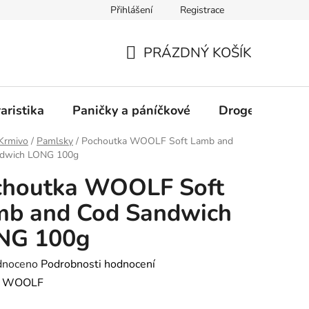
Přihlášení
Registrace
PRÁZDNÝ KOŠÍK
NÁKUPNÍ
KOŠÍK
aristika
Paničky a páníčkové
Drogerie
D
Krmivo
/
Pamlsky
/
Pochoutka WOOLF Soft Lamb and
dwich LONG 100g
choutka WOOLF Soft
mb and Cod Sandwich
NG 100g
né
dnoceno
Podrobnosti hodnocení
ení
:
WOOLF
tu