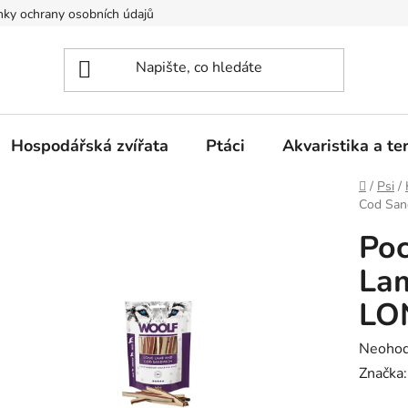
ky ochrany osobních údajů
Hospodářská zvířata
Ptáci
Akvaristika a ter
Domů
/
Psi
/
Cod San
Po
La
LO
Průměr
Neoho
hodnoc
Značka
produk