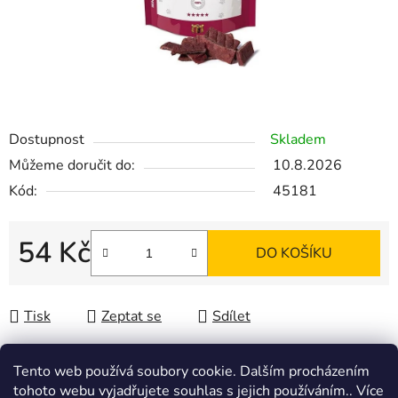
Dostupnost
Skladem
Můžeme doručit do:
10.8.2026
Kód:
45181
54 Kč
DO KOŠÍKU
Měrná cena:
Tisk
Zeptat se
Sdílet
Tento web používá soubory cookie. Dalším procházením
tohoto webu vyjadřujete souhlas s jejich používáním.. Více