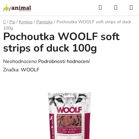
Přejít
Hledat
NÁKUP
na
KOŠÍK
obsah
Domů
/
Psi
/
Krmivo
/
Pamlsky
/
Pochoutka WOOLF soft strips of duck
100g
Pochoutka WOOLF soft
strips of duck 100g
Průměrné
Neohodnoceno
Podrobnosti hodnocení
hodnocení
Značka:
WOOLF
produktu
je
0,0
z
5
hvězdiček.