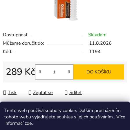
Dostupnost
Skladem
Můžeme doručit do:
11.8.2026
Kód:
1194
289 Kč
DO KOŠÍKU
Měrná cena:
Tisk
Zeptat se
Sdílet
Tento web používá soubory cookie. Dalším procházením
tohoto webu vyjadřujete souhlas s jejich používáním.. Více
Popis
informací
zde
.