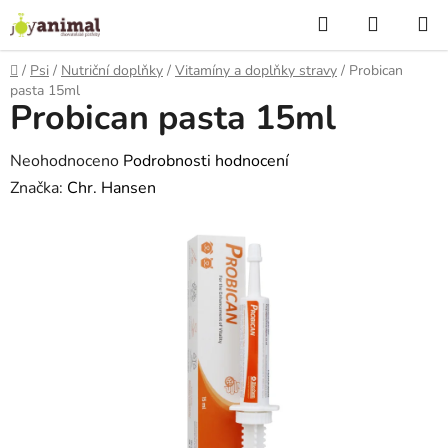
Přejít
Hledat
NÁKUP
na
KOŠÍK
obsah
Domů
/
Psi
/
Nutriční doplňky
/
Vitamíny a doplňky stravy
/
Probican
pasta 15ml
Probican pasta 15ml
Průměrné
Neohodnoceno
Podrobnosti hodnocení
hodnocení
Značka:
Chr. Hansen
produktu
je
0,0
z
5
hvězdiček.