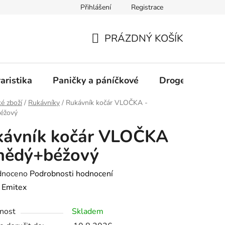
Přihlášení
Registrace
PRÁZDNÝ KOŠÍK
NÁKUPNÍ
KOŠÍK
aristika
Paničky a páníčkové
Drogerie
D
é zboží
/
Rukávníky
/
Rukávník kočár VLOČKA -
éžový
kávník kočár VLOČKA
nědý+béžový
né
dnoceno
Podrobnosti hodnocení
ení
:
Emitex
tu
nost
Skladem