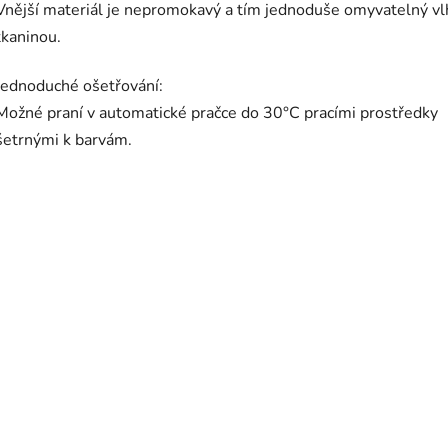
Vnější materiál je nepromokavý a tím jednoduše omyvatelný v
tkaninou.
Jednoduché ošetřování:
Možné praní v automatické pračce do 30°C pracími prostředky
šetrnými k barvám.