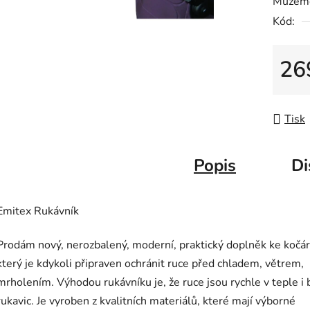
Můžeme
0,0
Kód:
z
5
hvězdič
26
Měrná
Tisk
Popis
Di
Emitex Rukávník
Prodám nový, nerozbalený, moderní, praktický doplněk ke kočár
který je kdykoli připraven ochránit ruce před chladem, větrem,
mrholením. Výhodou rukávníku je, že ruce jsou rychle v teple i 
rukavic. Je vyroben z kvalitních materiálů, které mají výborné