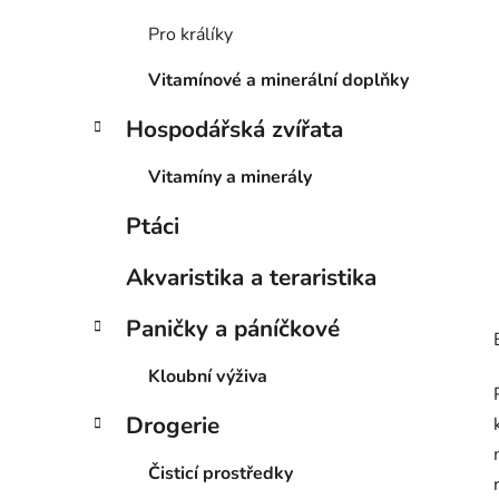
í
p
Pro králíky
a
Vitamínové a minerální doplňky
n
e
Hospodářská zvířata
l
Vitamíny a minerály
Ptáci
Akvaristika a teraristika
Paničky a páníčkové
Kloubní výživa
Drogerie
Čisticí prostředky