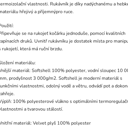
termoizolační vlastnosti. Rukávník je díky nadýchanému a heb
materiálu hřejivý a příjemnýpro ruce.
Použití:
Připevňuje se na rukojeť kočárku jednoduše, pomocí kvalitních
zapínacích druků. Uvnitř rukávníku je dostatek místa pro manipul
s rukojetí, která má ruční brzdu.
Složení materiálu:
Vnější materiál: Softshell 100% polyester, vodní sloupec 10 
mm, prodyšnost 3 000g/m2. Softshell je moderní materiál s
funkčními vlastnostmi, odolný vodě a větru, odvádí pot a dokon
zahřeje.
Výplň: 100% polyesterové vlákno s optimálními termoregulač
vlastnostmi a tvarovou stálostí.
Vnitřní materiál: Velvet plyš 100% polyester