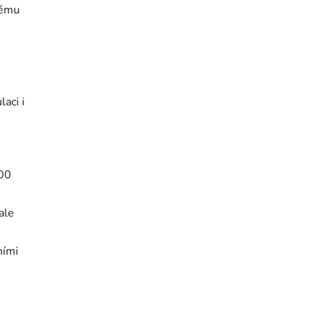
kému
aci i
000
ale
ními