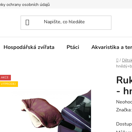
ky ochrany osobních údajů
Hospodářská zvířata
Ptáci
Akvaristika a ter
Domů
/
Dětsk
hnědý+b
Ru
AKCE
VÝPRODEJ
- h
Průměr
Neoho
hodnoc
Značka
produk
Dostup
je