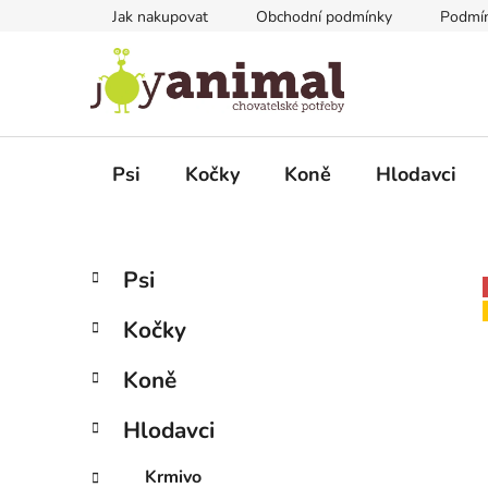
Přejít
Jak nakupovat
Obchodní podmínky
Podmín
na
obsah
Psi
Kočky
Koně
Hlodavci
P
K
Přeskočit
Psi
a
kategorie
o
t
s
Kočky
e
t
g
r
Koně
o
a
r
Hlodavci
i
n
e
n
Krmivo