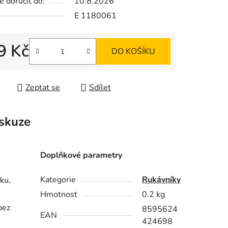
 doručit do:
10.8.2026
E 1180061
ek.
9 Kč
DO KOŠÍKU
 cena:
Zeptat se
Sdílet
skuze
Doplňkové parametry
Kategorie
Rukávníky
ku,
Hmotnost
0.2 kg
bez
8595624
EAN
424698