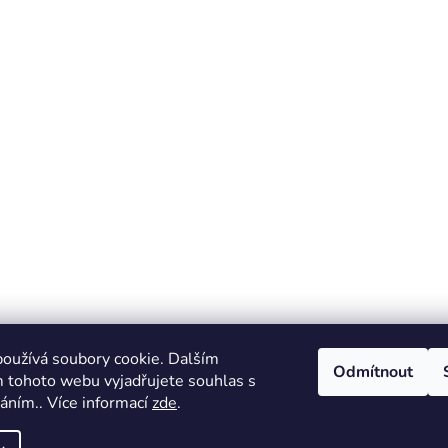
oužívá soubory cookie. Dalším
Odmítnout
 tohoto webu vyjadřujete souhlas s
váním.. Více informací
zde
.