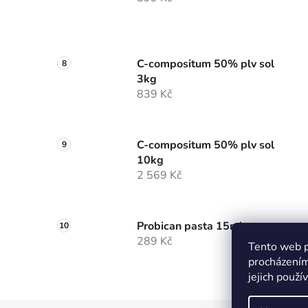
C-compositum 50% plv sol
3kg
839 Kč
C-compositum 50% plv sol
10kg
2 569 Kč
Probican pasta 15ml
289 Kč
Tento web p
procházením
jejich použí