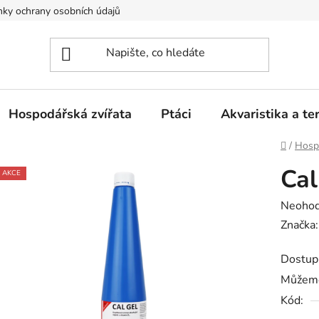
ky ochrany osobních údajů
Hospodářská zvířata
Ptáci
Akvaristika a ter
Domů
/
Hospo
Cal
AKCE
Průměr
Neoho
hodnoc
Značka
produk
Dostup
je
Můžeme
0,0
Kód:
z