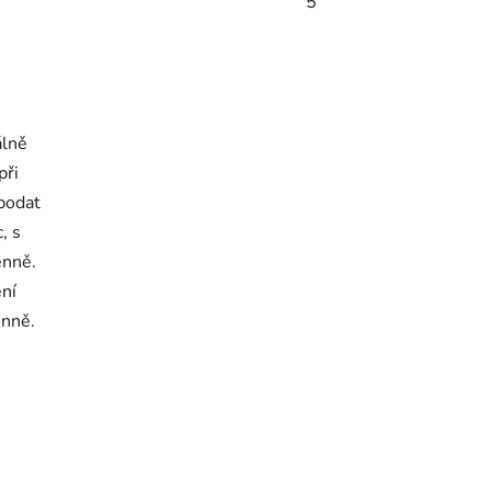
5
álně
při
 podat
, s
enně.
ení
enně.