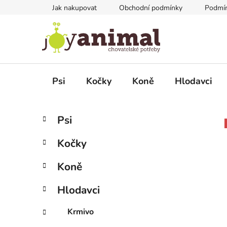
Přejít
Jak nakupovat
Obchodní podmínky
Podmín
na
obsah
Psi
Kočky
Koně
Hlodavci
P
K
Přeskočit
Psi
a
kategorie
o
t
s
Kočky
e
t
g
r
Koně
o
a
r
Hlodavci
i
n
e
n
Krmivo
í