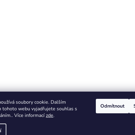
oužívá soubory cookie. Dalším
Odmítnout
 tohoto webu vyjadřujete souhlas s
váním.. Více informací
zde
.
í