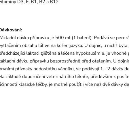
vitamíny D3, E, B1, B2 a B12
Dávkování:
Základní dávka přípravku je 500 ml (1 balení). Podává se peror
vytlačením obsahu láhve na kořen jazyka. U dojnic, u nichž byla 
předcházející laktaci zjištěna a léčena hypokalcémie, je vhodné
základní dávku přípravku bezprostředně před otelením. U dojnic
prvními příznaky nedostatku vápníku, se podávají 1 - 2 dávky d
Na základě doporučení veterinárního lékaře, především k posíl
účinnosti klasické léčby, je možné použít i více než dvě dávky d