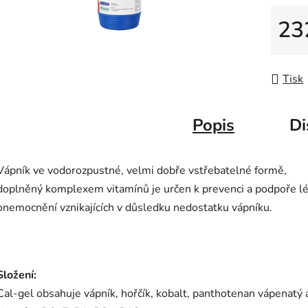
5
hvězdič
23
Měrná
Tisk
Popis
Di
Vápník ve vodorozpustné, velmi dobře vstřebatelné formě,
doplněný komplexem vitamínů je určen k prevenci a podpoře l
onemocnění vznikajících v důsledku nedostatku vápníku.
Složení:
Cal-gel obsahuje vápník, hořčík, kobalt, panthotenan vápenatý 