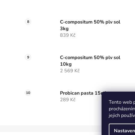
C-compositum 50% plv sol
3kg
839 Kč
C-compositum 50% plv sol
10kg
2 569 Kč
Probican pasta 15ml
289 Kč
Tento web p
procházením
jejich použí
Nastaven