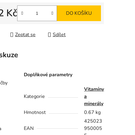
ek.
2 Kč
DO KOŠÍKU
 cena:
Zeptat se
Sdílet
skuze
Doplňkové parametry
éčby
Vitamíny
Kategorie
a
minerály
Hmotnost
0.67 kg
425023
EAN
950005
a