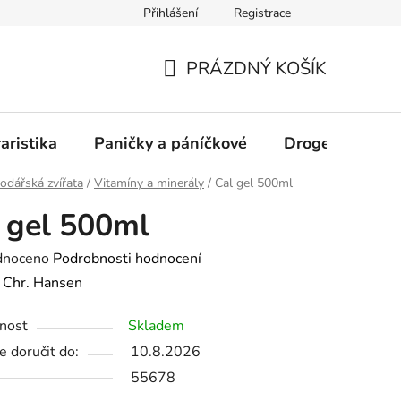
Přihlášení
Registrace
PRÁZDNÝ KOŠÍK
NÁKUPNÍ
KOŠÍK
aristika
Paničky a páníčkové
Drogerie
D
dářská zvířata
/
Vitamíny a minerály
/
Cal gel 500ml
 gel 500ml
né
dnoceno
Podrobnosti hodnocení
ení
:
Chr. Hansen
tu
nost
Skladem
 doručit do:
10.8.2026
55678