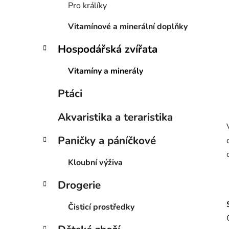
p
Pro králíky
a
Vitamínové a minerální doplňky
n
e
Hospodářská zvířata
l
Vitamíny a minerály
Ptáci
Akvaristika a teraristika
Paničky a páníčkové
Kloubní výživa
Drogerie
Čisticí prostředky