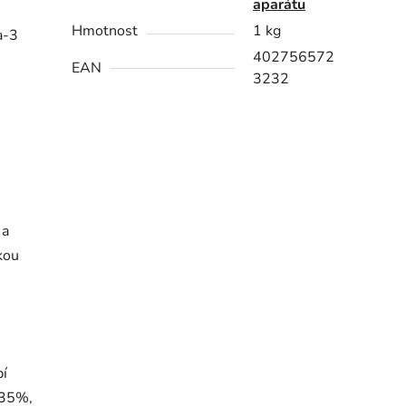
aparátu
Hmotnost
1 kg
a-3
402756572
EAN
3232
 a
kou
bí
 35%,