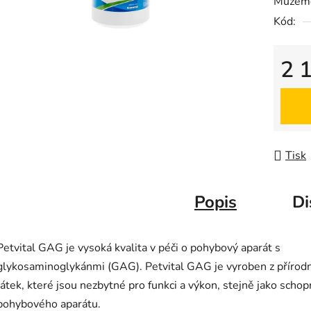
Můžeme
0,0
Kód:
z
5
hvězdič
2 
Měrná
Tisk
Popis
Di
Petvital GAG je vysoká kvalita v péči o pohybový aparát s
glykosaminoglykánmi (GAG). Petvital GAG je vyroben z přírod
látek, které jsou nezbytné pro funkci a výkon, stejně jako schop
pohybového aparátu.