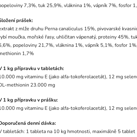
popeloviny 7,3%, tuk 25,9%, vláknina 1%, vápník 7%, fosfor 
Složení prášek:
extrakt z mlže druhu Perna canaliculus 15%, pivovarské kvasni
rybí moučka, mořské řasy, uhličitan vápenatý, proteiny 45%, tu
6,6%, popeloviny 21,7%, vláknina 1%, vápník 5,1%, fosfor 1%
methionin 1,7%
V 1 kg přípravku v tabletách:
10.000 mg vitaminu E (jako alfa-tokoferolacetát), 12 mg selen
DL-methionin 23.000 mg
V 1 kg přípravku v prášku:
10.000 mg vitaminu E (jako alfa-tokoferolacetát), 12 mg selen
Doporučená denní dávka:
V tabletách: 1 tableta na 10 kg hmotnosti, maximálně 5 tablet