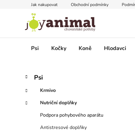
Přejít
Jak nakupovat
Obchodní podmínky
Podmín
na
obsah
Psi
Kočky
Koně
Hlodavci
P
K
Přeskočit
Psi
a
kategorie
o
t
s
Krmivo
e
t
g
Nutriční doplňky
r
o
a
r
Podpora pohybového aparátu
i
n
e
n
Antistresové doplňky