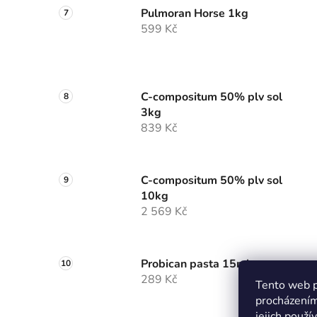
Pulmoran Horse 1kg
599 Kč
C-compositum 50% plv sol
3kg
839 Kč
C-compositum 50% plv sol
10kg
2 569 Kč
Probican pasta 15ml
289 Kč
Tento web p
procházením
jejich použí