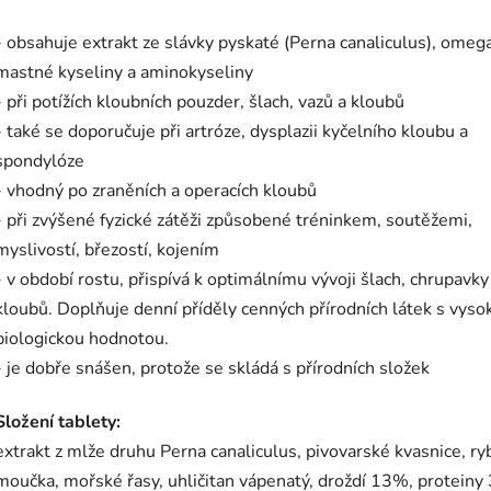
- obsahuje extrakt ze slávky pyskaté (Perna canaliculus), omeg
mastné kyseliny a aminokyseliny
- při potížích kloubních pouzder, šlach, vazů a kloubů
- také se doporučuje při artróze, dysplazii kyčelního kloubu a
spondylóze
- vhodný po zraněních a operacích kloubů
- při zvýšené fyzické zátěži způsobené tréninkem, soutěžemi,
myslivostí, březostí, kojením
- v období rostu, přispívá k optimálnímu vývoji šlach, chrupavky
kloubů. Doplňuje denní příděly cenných přírodních látek s vyso
biologickou hodnotou.
- je dobře snášen, protože se skládá s přírodních složek
Složení tablety:
extrakt z mlže druhu Perna canaliculus, pivovarské kvasnice, ry
moučka, mořské řasy, uhličitan vápenatý, droždí 13%, proteiny