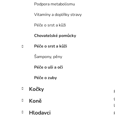
í
Podpora metabolismu
p
a
Vitamíny a doplňky stravy
n
Péče o srst a kůži
e
l
Chovatelské pomůcky
Péče o srst a kůži
Šampony, pěny
Péče o uši a oči
Péče o zuby
Kočky
Koně
Hlodavci