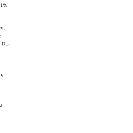
1,1%
ce,
k
, DL-
u,
u