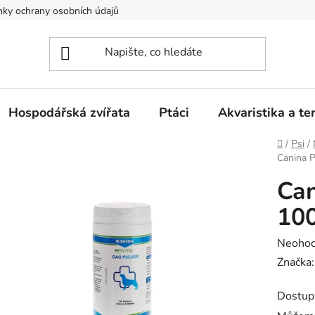
ky ochrany osobních údajů
Hospodářská zvířata
Ptáci
Akvaristika a ter
Domů
/
Psi
/
Canina P
Can
10
Průměr
Neoho
hodnoc
Značka
produk
Dostup
je