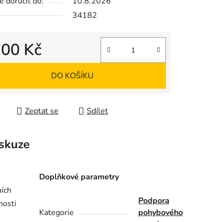
 doručit do:
10.8.2026
34182
ek.
100 Kč
 cena:
DO KOŠÍKU
Zeptat se
Sdílet
skuze
Doplňkové parametry
ních
Podpora
nosti
Kategorie
pohybového