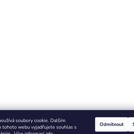
oužívá soubory cookie. Dalším
Odmítnout
 tohoto webu vyjadřujete souhlas s
váním.. Více informací
zde
.