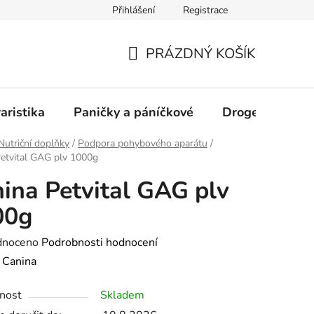
Přihlášení
Registrace
PRÁZDNÝ KOŠÍK
NÁKUPNÍ
KOŠÍK
aristika
Paničky a páníčkové
Drogerie
D
Nutriční doplňky
/
Podpora pohybového aparátu
/
etvital GAG plv 1000g
ina Petvital GAG plv
00g
né
dnoceno
Podrobnosti hodnocení
ení
:
Canina
tu
nost
Skladem