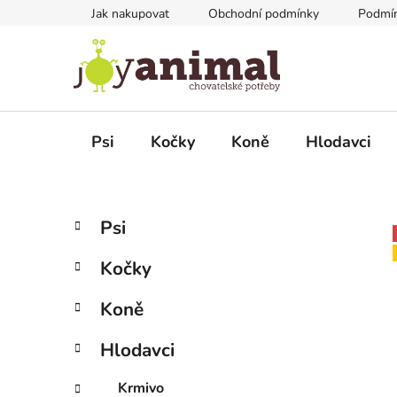
Přejít
Jak nakupovat
Obchodní podmínky
Podmín
na
obsah
Psi
Kočky
Koně
Hlodavci
P
K
Přeskočit
Psi
a
kategorie
o
t
s
Kočky
e
t
g
r
Koně
o
a
r
Hlodavci
i
n
e
n
Krmivo