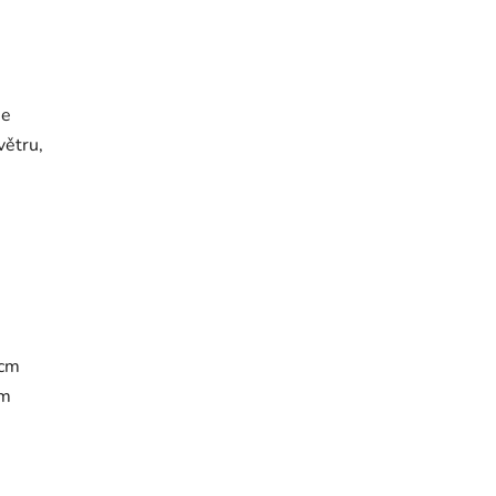
je
větru,
 cm
cm