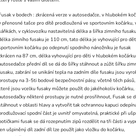
který roste s vaším dítětem.
Fusak v bodech : zkrácená verze v autosedačce, v hlubokém koč
v přenosné tašce pro dítě prodloužená ve sportovním kočárku, 
sáňkách, v cyklovozíku nastavitelná délka a šířka zimního fusaku
délka zimního fusaku je 110 cm, tato délka je vyhovující pro dět
sportovním kočárku po odepnutí spodního nánožníku je fusak
zkrácen na 87 cm, délka vyhovující pro děti v hlubokém kočárku
autosedačce přední díl se dá do šířky stáhnout a zúžit šířku zim
fusaku, zabrání se unikání tepla na zadním díle fusaku jsou vyr
prostupy na 3-5ti bodové bezpečnostní pásy, včetně těch pásů,
které jsou vcelku fusaky můžete použít do jakéhokoliv kočárku, 
autosedačky některé prostupy je nutné prosřihnout, Fusak se d
stáhnout v oblasti hlavy a vytvořit tak ochrannou kapuci odepín
prodlužovací spodní část je uvnitř omyvatelná, praktické při ušp
botičkami fusak se dá rozepnutím zipů rozdělit na tři části a vyp
jen ušpiněný díl zadní díl lze použít jako vložku do kočárku,