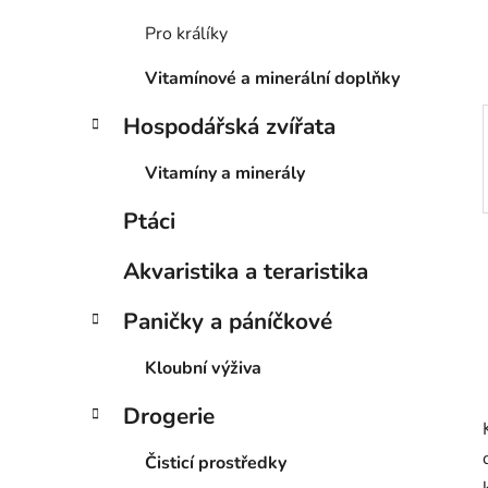
í
p
Pro králíky
a
Vitamínové a minerální doplňky
n
e
Hospodářská zvířata
l
Vitamíny a minerály
Ptáci
Akvaristika a teraristika
Paničky a páníčkové
Kloubní výživa
Drogerie
Čisticí prostředky