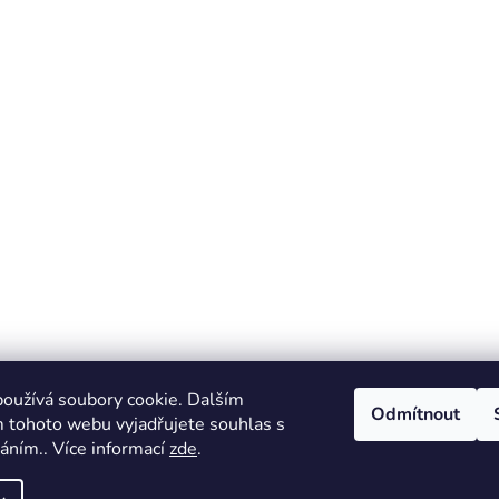
oužívá soubory cookie. Dalším
Odmítnout
 tohoto webu vyjadřujete souhlas s
váním.. Více informací
zde
.