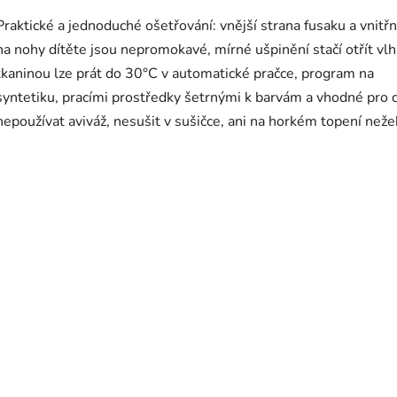
Praktické a jednoduché ošetřování: vnější strana fusaku a vnitřní
na nohy dítěte jsou nepromokavé, mírné ušpinění stačí otřít vl
tkaninou lze prát do 30°C v automatické pračce, program na
syntetiku, pracími prostředky šetrnými k barvám a vhodné pro d
nepoužívat aviváž, nesušit v sušičce, ani na horkém topení neže