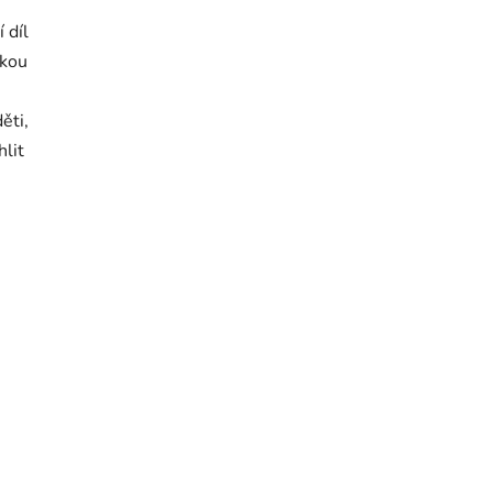
 díl
hkou
ěti,
hlit