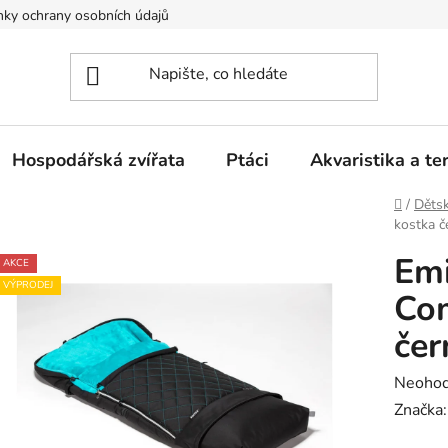
ky ochrany osobních údajů
Hospodářská zvířata
Ptáci
Akvaristika a ter
Domů
/
Dětsk
kostka č
Emi
AKCE
VÝPRODEJ
Co
čer
Průměr
Neoho
hodnoc
Značka
produk