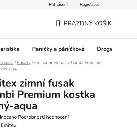
Přihlášení
Registrace
PRÁZDNÝ KOŠÍK
NÁKUPNÍ
KOŠÍK
aristika
Paničky a páníčkové
Drogerie
D
é zboží
/
Fusaky
/
Emitex zimní fusak Combi Premium
erný-aqua
tex zimní fusak
mbi Premium kostka
ný-aqua
né
dnoceno
Podrobnosti hodnocení
ení
:
Emitex
tu