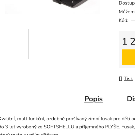
Dostup
je
Můžeme
0,0
Kód:
z
5
hvězdič
1 
Měrná
Tisk
Popis
Di
Kvalitní, multifunkční, ozdobně prošívaný zimní fusak pro děti o
do 3 let vyrobený ze SOFTSHELLU a příjemného PLYŠE. Fusak