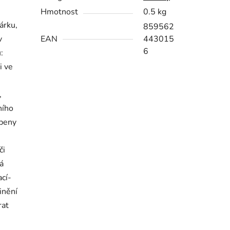
Hmotnost
0.5 kg
árku,
859562
v
EAN
443015
6
:
i ve
,
ního
obeny
či
á
ací-
inění
rat