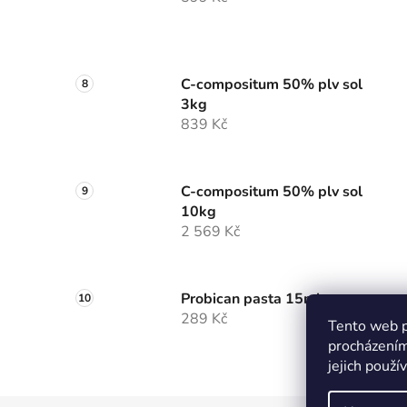
C-compositum 50% plv sol
3kg
839 Kč
C-compositum 50% plv sol
10kg
2 569 Kč
Probican pasta 15ml
289 Kč
Tento web p
procházením
jejich použí