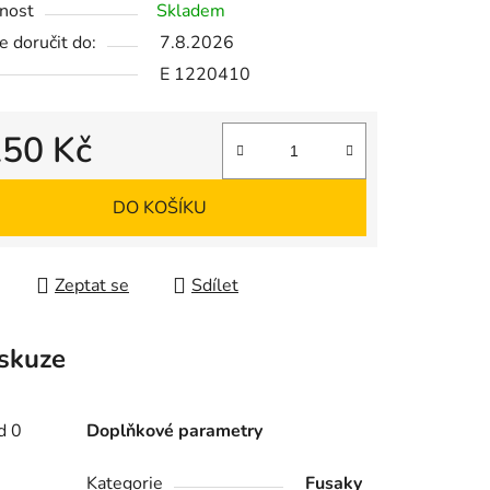
nost
Skladem
 doručit do:
7.8.2026
E 1220410
ek.
250 Kč
 cena:
DO KOŠÍKU
Zeptat se
Sdílet
skuze
d 0
Doplňkové parametry
,
Kategorie
Fusaky