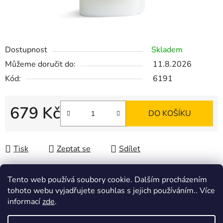
Dostupnost
Skladem
Můžeme doručit do:
11.8.2026
Kód:
6191
679 Kč
DO KOŠÍKU
Měrná cena:
Tisk
Zeptat se
Sdílet
Tento web používá soubory cookie. Dalším procházením
tohoto webu vyjadřujete souhlas s jejich používáním.. Více
Popis
informací
zde
.