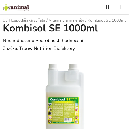
Přejít
Hledat
NÁKUP
na
KOŠÍK
obsah
Domů
/
Hospodářská zvířata
/
Vitamíny a minerály
/
Kombisol SE 1000ml
Kombisol SE 1000ml
Průměrné
Neohodnoceno
Podrobnosti hodnocení
hodnocení
Značka:
Trouw Nutrition Biofaktory
produktu
je
0,0
z
5
hvězdiček.