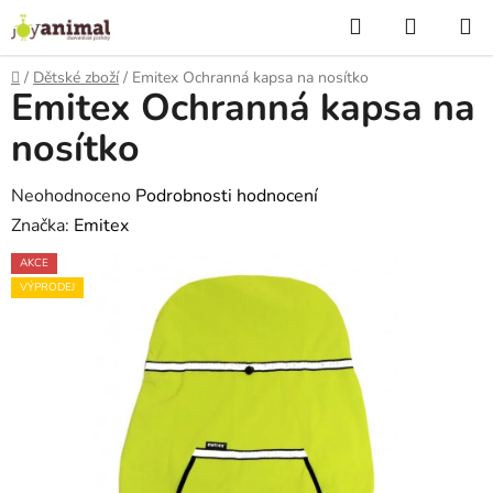
Přejít
Hledat
NÁKUP
na
KOŠÍK
obsah
Domů
/
Dětské zboží
/
Emitex Ochranná kapsa na nosítko
Emitex Ochranná kapsa na
nosítko
Průměrné
Neohodnoceno
Podrobnosti hodnocení
hodnocení
Značka:
Emitex
produktu
AKCE
je
VÝPRODEJ
0,0
z
5
hvězdiček.