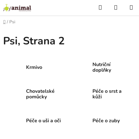
Přejít
Hledat
NÁKUP
na
KOŠÍK
obsah
Domů
/
Psi
Psi
, Strana 2
Nutriční
Krmivo
doplňky
Chovatelské
Péče o srst a
pomůcky
kůži
Péče o uši a oči
Péče o zuby