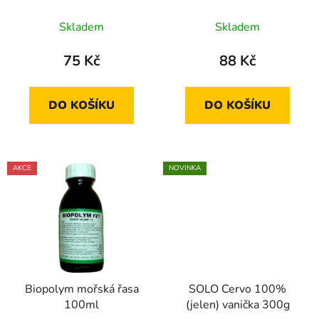
300g
u
Skladem
Skladem
k
t
75 Kč
88 Kč
ů
DO KOŠÍKU
DO KOŠÍKU
AKCE
NOVINKA
Biopolym mořská řasa
SOLO Cervo 100%
100ml
(jelen) vanička 300g