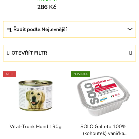
286 Kč
Ř
Řadit podle:
Nejlevnější
a
z
e
OTEVŘÍT FILTR
n
í
V
p
AKCE
NOVINKA
ý
r
p
o
i
d
s
u
p
k
r
t
Vital-Trunk Hund 190g
SOLO Galleto 100%
o
ů
(kohoutek) vanička
d